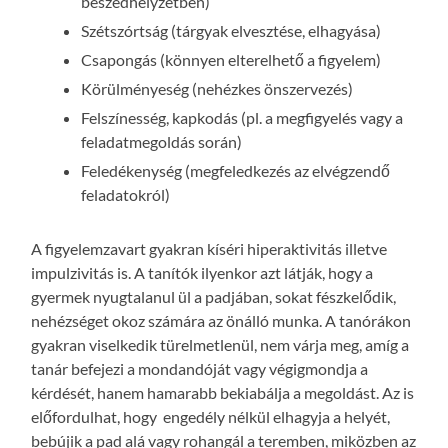
beszédhelyzetben)
Szétszórtság (tárgyak elvesztése, elhagyása)
Csapongás (könnyen elterelhető a figyelem)
Körülményeség (nehézkes önszervezés)
Felszínesség, kapkodás (pl. a megfigyelés vagy a
feladatmegoldás során)
Feledékenység (megfeledkezés az elvégzendő
feladatokról)
A figyelemzavart gyakran kíséri hiperaktivitás illetve
impulzivitás is. A tanítók ilyenkor azt látják, hogy a
gyermek nyugtalanul ül a padjában, sokat fészkelődik,
nehézséget okoz számára az önálló munka. A tanórákon
gyakran viselkedik türelmetlenül, nem várja meg, amíg a
tanár befejezi a mondandóját vagy végigmondja a
kérdését, hanem hamarabb bekiabálja a megoldást. Az is
előfordulhat, hogy engedély nélkül elhagyja a helyét,
bebújik a pad alá vagy rohangál a teremben, miközben az