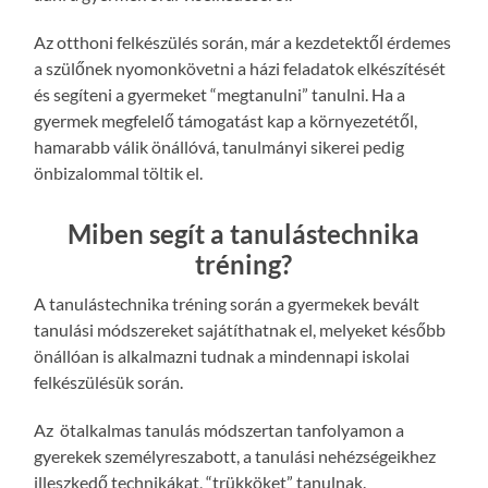
Az otthoni felkészülés során, már a kezdetektől érdemes
a szülőnek nyomonkövetni a házi feladatok elkészítését
és segíteni a gyermeket “megtanulni” tanulni. Ha a
gyermek megfelelő támogatást kap a környezetétől,
hamarabb válik önállóvá, tanulmányi sikerei pedig
önbizalommal töltik el.
Miben segít a tanulástechnika
tréning?
A tanulástechnika tréning során a gyermekek bevált
tanulási módszereket sajátíthatnak el, melyeket később
önállóan is alkalmazni tudnak a mindennapi iskolai
felkészülésük során.
Az ötalkalmas tanulás módszertan tanfolyamon a
gyerekek személyreszabott, a tanulási nehézségeikhez
illeszkedő technikákat, “trükköket” tanulnak.