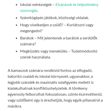
Iskolai nehézségek –
Elvárások és teljesítmény
szorongás
.
Számítógépés játékok, közösségi oldalak.
Hogy viselkedjen a szülő? – Korlátozni vagy
megengedni?
Barátok – Mit jelentenek a barátok a serdülők
számára?
Megküzdés vagy menekülés – Tudatmódosító
szerek használata.
A kamaszok számára rendkívül fontos az elfogadó,
bátorító családi és iskolai környezet, ugyanakkor, a
legjobb szándék és maximális odafigyelés mellett is
kialakulhatnak konfliktushelyzetek. A törékeny
egyensúly felborulhat fokozatosan, szinte észrevétlenül,
vagy szülőként úgy is érezhetjük, hogy egyik pillanatról a
másikra.