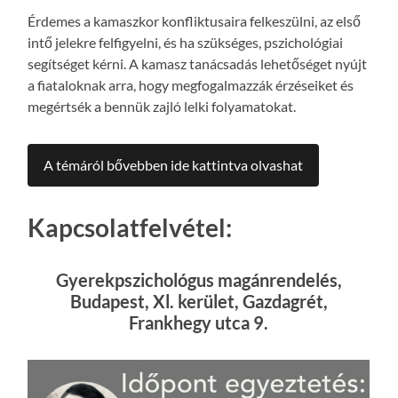
Érdemes a kamaszkor konfliktusaira felkeszülni, az első
intő jelekre felfigyelni, és ha szükséges, pszichológiai
segítséget kérni. A kamasz tanácsadás lehetőséget nyújt
a fiataloknak arra, hogy megfogalmazzák érzéseiket és
megértsék a bennük zajló lelki folyamatokat.
A témáról bővebben ide kattintva olvashat
Kapcsolatfelvétel:
Gyerekpszichológus magánrendelés,
Budapest, Xl. kerület, Gazdagrét,
Frankhegy utca 9.