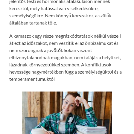
jelentős testi és hormonális átalakuláson mennek
keresztül, mely hatással van viselkedésükre,
személyiségükre. Nem könnyű korszak ez, a szülők
általában tartanak tőle.
A kamaszok egy része megrázkódtatások nélkül vészeli
át ezt az időszakot, nem veszítik el az önbizalmukat és
nem szorongnak a jövőtől. Sokan viszont
elbizonytalanodnak magukban, nem taláják a helyüket,
lázadnak környezetükkel szemben. A konfliktusok
hevessége nagymértékben függ a személyiségüktől és a
temperamentumuktól