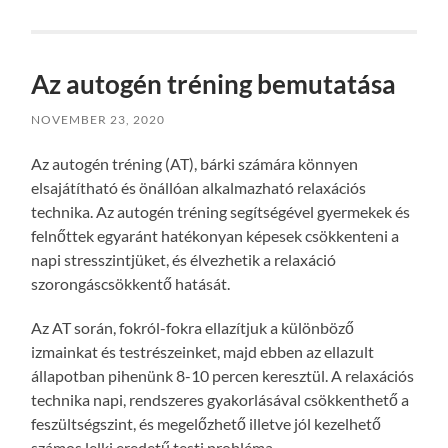
Az autogén tréning bemutatása
NOVEMBER 23, 2020
Az autogén tréning (AT), bárki számára könnyen
elsajátítható és önállóan alkalmazható relaxációs
technika. Az autogén tréning segítségével gyermekek és
felnőttek egyaránt hatékonyan képesek csökkenteni a
napi stresszintjüket, és élvezhetik a relaxáció
szorongáscsökkentő hatását.
Az AT során, fokról-fokra ellazítjuk a különböző
izmainkat és testrészeinket, majd ebben az ellazult
állapotban pihenünk 8-10 percen keresztül. A relaxációs
technika napi, rendszeres gyakorlásával csökkenthető a
feszültségszint, és megelőzhető illetve jól kezelhető
számos lelki eredetű testi probléma.