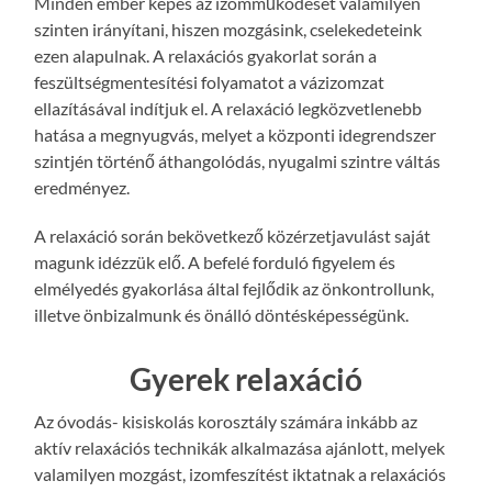
Minden ember képes az izomműködését valamilyen
szinten irányítani, hiszen mozgásink, cselekedeteink
ezen alapulnak. A relaxációs gyakorlat során a
feszültségmentesítési folyamatot a vázizomzat
ellazításával indítjuk el. A relaxáció legközvetlenebb
hatása a megnyugvás, melyet a központi idegrendszer
szintjén történő áthangolódás, nyugalmi szintre váltás
eredményez.
A relaxáció során bekövetkező közérzetjavulást saját
magunk idézzük elő. A befelé forduló figyelem és
elmélyedés gyakorlása által fejlődik az önkontrollunk,
illetve önbizalmunk és önálló döntésképességünk.
Gyerek relaxáció
Az óvodás- kisiskolás korosztály számára inkább az
aktív relaxációs technikák alkalmazása ajánlott, melyek
valamilyen mozgást, izomfeszítést iktatnak a relaxációs