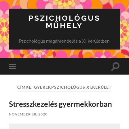
PSZICHOLÓGUS
MŰHELY
Pszichológus magánrendelés a XI. kerületben
Toggle
Toggle
search
mobile
field
menu
CÍMKE:
GYEREKPSZICHOLÓGUS XI.KERÜLET
Stresszkezelés gyermekkorban
NOVEMBER 28, 2020