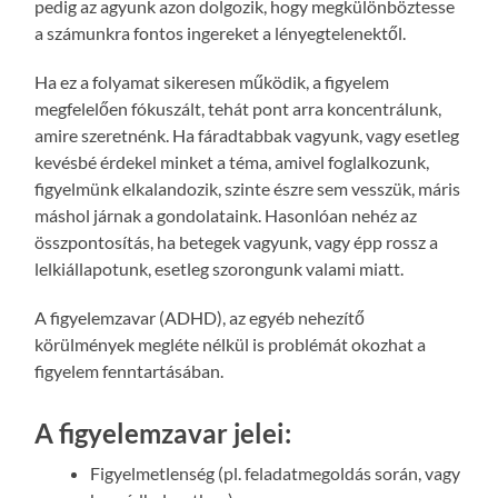
pedig az agyunk azon dolgozik, hogy megkülönböztesse
a számunkra fontos ingereket a lényegtelenektől.
Ha ez a folyamat sikeresen működik, a figyelem
megfelelően fókuszált, tehát pont arra koncentrálunk,
amire szeretnénk. Ha fáradtabbak vagyunk, vagy esetleg
kevésbé érdekel minket a téma, amivel foglalkozunk,
figyelmünk elkalandozik, szinte észre sem vesszük, máris
máshol járnak a gondolataink. Hasonlóan nehéz az
összpontosítás, ha betegek vagyunk, vagy épp rossz a
lelkiállapotunk, esetleg szorongunk valami miatt.
A figyelemzavar (ADHD), az egyéb nehezítő
körülmények megléte nélkül is problémát okozhat a
figyelem fenntartásában.
A figyelemzavar jelei:
Figyelmetlenség (pl. feladatmegoldás során, vagy