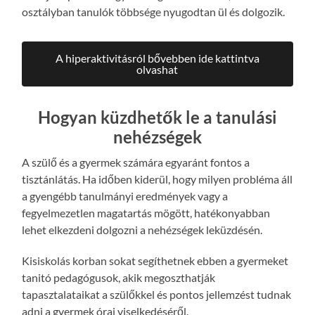
osztályban tanulók többsége nyugodtan ül és dolgozik.
A hiperaktivitásról bővebben ide kattintva
olvashat
Hogyan küzdhetők le a tanulási
nehézségek
A szülő és a gyermek számára egyaránt fontos a
tisztánlátás. Ha időben kiderül, hogy milyen probléma áll
a gyengébb tanulmányi eredmények vagy a
fegyelmezetlen magatartás mögött, hatékonyabban
lehet elkezdeni dolgozni a nehézségek leküzdésén.
Kisiskolás korban sokat segíthetnek ebben a gyermeket
tanitó pedagógusok, akik megoszthatják
tapasztalataikat a szülőkkel és pontos jellemzést tudnak
adni a gyermek órai viselkedéséről.