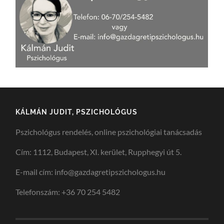
KÁLMÁN JUDIT, PSZICHOLÓGUS
Pszichológus rendelés, online pszichológiai tanácsadás
Cím: 1112, Budapest, XI. kerület, Rupphegyi út 5.
E-mail cím: info@gazdagretipszichologus.hu
Telefonszám: +36 70 254 5482