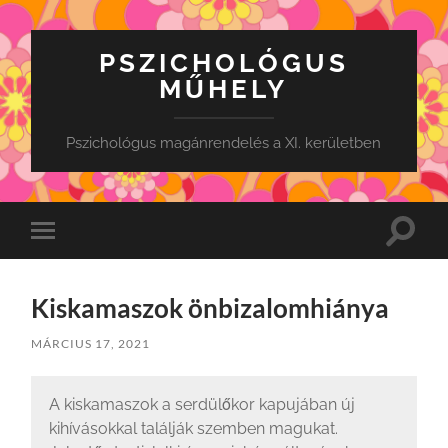
PSZICHOLÓGUS
MŰHELY
Pszichológus magánrendelés a XI. kerületben
Toggle
Toggle
search
mobile
field
menu
Kiskamaszok önbizalomhiánya
MÁRCIUS 17, 2021
A kiskamaszok a serdülőkor kapujában új
kihívásokkal találják szemben magukat.