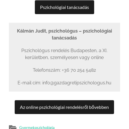
Pszichológiai tanácsadás
Kálmán Judit, pszichológus – pszichológiai
tanácsadás
Pszichológus rendelés Budapesten, a XI.
kerületben, személyesen vagy online
Telefonszám: +36 70 254 5482
E-mail cím: info@gazdagretipszichologus.hu
Az online pszichológiai rendelésről bővebben
Gyermekpszichológia