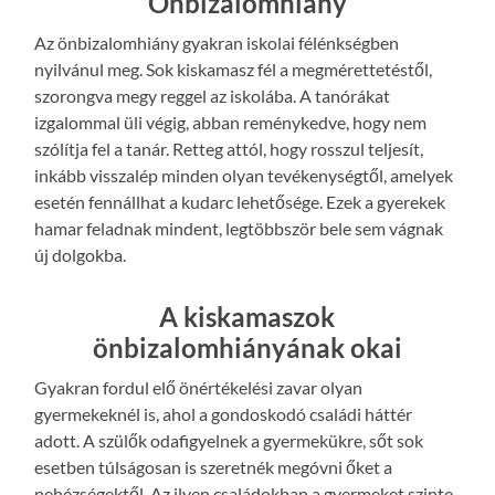
Önbizalomhiány
Az önbizalomhiány gyakran iskolai félénkségben
nyilvánul meg. Sok kiskamasz fél a megmérettetéstől,
szorongva megy reggel az iskolába. A tanórákat
izgalommal üli végig, abban reménykedve, hogy nem
szólítja fel a tanár. Retteg attól, hogy rosszul teljesít,
inkább visszalép minden olyan tevékenységtől, amelyek
esetén fennállhat a kudarc lehetősége. Ezek a gyerekek
hamar feladnak mindent, legtöbbször bele sem vágnak
új dolgokba.
A kiskamaszok
önbizalomhiányának okai
Gyakran fordul elő önértékelési zavar olyan
gyermekeknél is, ahol a gondoskodó családi háttér
adott. A szülők odafigyelnek a gyermekükre, sőt sok
esetben túlságosan is szeretnék megóvni őket a
nehézségektől. Az ilyen családokban a gyermeket szinte