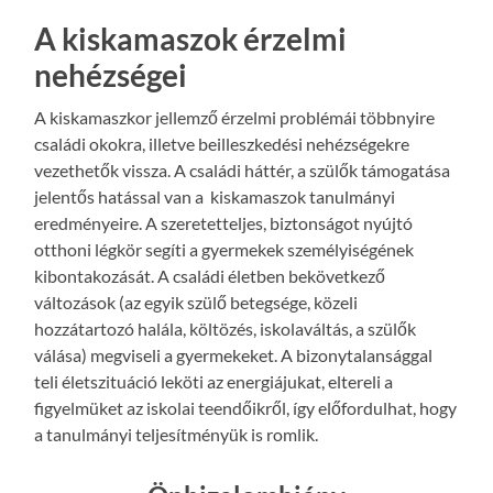
A kiskamaszok érzelmi
nehézségei
A kiskamaszkor jellemző érzelmi problémái többnyire
családi okokra, illetve beilleszkedési nehézségekre
vezethetők vissza. A családi háttér, a szülők támogatása
jelentős hatással van a kiskamaszok tanulmányi
eredményeire. A szeretetteljes, biztonságot nyújtó
otthoni légkör segíti a gyermekek személyiségének
kibontakozását. A családi életben bekövetkező
változások (az egyik szülő betegsége, közeli
hozzátartozó halála, költözés, iskolaváltás, a szülők
válása) megviseli a gyermekeket. A bizonytalansággal
teli életszituáció leköti az energiájukat, eltereli a
figyelmüket az iskolai teendőikről, így előfordulhat, hogy
a tanulmányi teljesítményük is romlik.