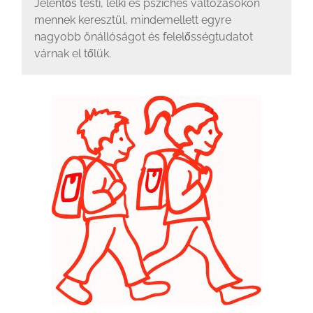
Jelentős testi, lelki és pszichés változásokon
mennek keresztül, mindemellett egyre
nagyobb önállóságot és felelősségtudatot
várnak el tőlük.