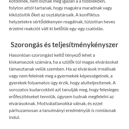
kötődnek, nem bíznak meg igazán a a többiekben,
folyton attól tartanak, hogy magukra maradnak vagy
kiközösítik őket az osztálytársaik. A konfliktus
helyzetekre sértődékenyen reagálnak, túlzottan heves
érzelmi reakciót vált ki belőlük egy-egy csalódás.
Szorongás és teljesítménykényszer
Hasonlóan szorongást keltő tényező lehet a
kiskamaszok számára, ha a szülők túl magas elvárásokat
támasztanak velük szemben. Ha az elvárások irreálisak
vagy nem felelnek meg a gyermekek képességeinek, a
gyerekek folyamatos úgy érzik, hogy alulteljesítenek. A
sorozatos kudarcokból azt tanulják meg, hogy felesleges
erőfeszítéseket tenniük, úgysem tudnak megfelelni az
elvárásoknak. Motiválatlanokká válnak, és ezzel
párhuzamosan a tanulmányi eredményük is romlásnak
indul.