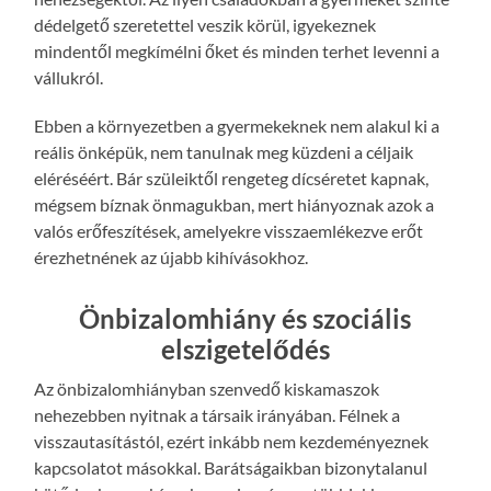
dédelgető szeretettel veszik körül, igyekeznek
mindentől megkímélni őket és minden terhet levenni a
vállukról.
Ebben a környezetben a gyermekeknek nem alakul ki a
reális önképük, nem tanulnak meg küzdeni a céljaik
eléréséért. Bár szüleiktől rengeteg dícséretet kapnak,
mégsem bíznak önmagukban, mert hiányoznak azok a
valós erőfeszítések, amelyekre visszaemlékezve erőt
érezhetnének az újabb kihívásokhoz.
Önbizalomhiány és szociális
elszigetelődés
Az önbizalomhiányban szenvedő kiskamaszok
nehezebben nyitnak a társaik irányában. Félnek a
visszautasítástól, ezért inkább nem kezdeményeznek
kapcsolatot másokkal. Barátságaikban bizonytalanul