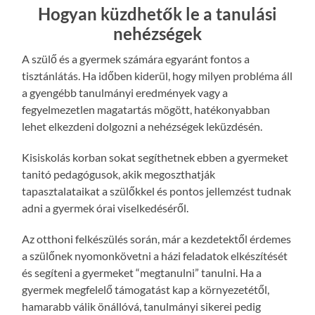
Hogyan küzdhetők le a tanulási
nehézségek
A szülő és a gyermek számára egyaránt fontos a
tisztánlátás. Ha időben kiderül, hogy milyen probléma áll
a gyengébb tanulmányi eredmények vagy a
fegyelmezetlen magatartás mögött, hatékonyabban
lehet elkezdeni dolgozni a nehézségek leküzdésén.
Kisiskolás korban sokat segíthetnek ebben a gyermeket
tanitó pedagógusok, akik megoszthatják
tapasztalataikat a szülőkkel és pontos jellemzést tudnak
adni a gyermek órai viselkedéséről.
Az otthoni felkészülés során, már a kezdetektől érdemes
a szülőnek nyomonkövetni a házi feladatok elkészítését
és segíteni a gyermeket “megtanulni” tanulni. Ha a
gyermek megfelelő támogatást kap a környezetétől,
hamarabb válik önállóvá, tanulmányi sikerei pedig