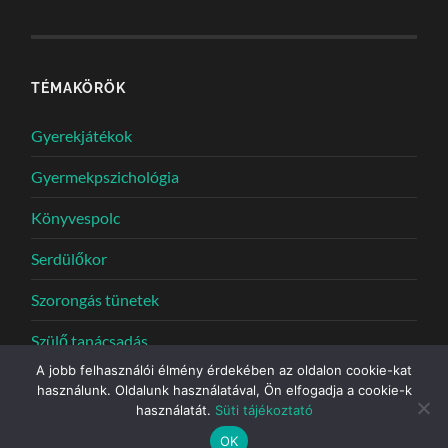
TÉMAKÖRÖK
Gyerekjátékok
Gyermekpszichológia
Könyvespolc
Serdülőkor
Szorongás tünetek
Szülő tanácsadás
A jobb felhasználói élmény érdekében az oldalon cookie-kat
használunk. Oldalunk használatával, Ön elfogadja a cookie-k
használatát.
Süti tájékoztató
© 2026
PSZICHOLÓGUS MŰHELY
—
UP ↑
OK