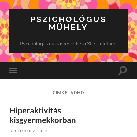
PSZICHOLÓGUS
MŰHELY
Pszichológus magánrendelés a XI. kerületben
Toggle
Toggle
search
mobile
field
menu
CÍMKE:
ADHD
Hiperaktivitás
kisgyermekkorban
DECEMBER 7, 2020