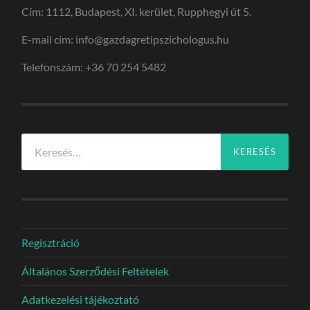
Cím: 1112, Budapest, XI. kerület, Rupphegyi út 5.
E-mail cím: info@gazdagretipszichologus.hu
Telefonszám: +36 70 254 5482
Keresés:
Regisztráció
Általános Szerződési Feltételek
Adatkezelési tájékoztató