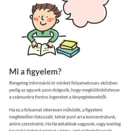
Mi a figyelem?
Rengeteg információ ér minket folyamatosan, eközben
pedig az agyunk azon dolgozik, hogy megkülönböztesse
a számunkra fontos ingereket a lényegtelenektől.
Ha ez a folyamat sikeresen működik, a figyelem
megfelelően fókuszált, tehát pont arra koncentrálunk,
amire szeretnénk. Ha fáradtabbak vagyunk, vagy esetleg
kevésbé érdekel minket a téma, amivel foglalkozunk,