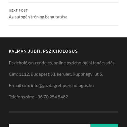
NEXT POST
Az autogén tréning bemutatása
KÁLMÁN JUDIT, PSZICHOLÓGUS
Pszichológus rendelés, online pszichológiai tanácsadás
Cím: 1112, Budapest, XI. kerület, Rupphegyi út 5.
E-mail cím: info@gazdagretipszichologus.hu
Telefonszám: +36 70 254 5482
Keresés: