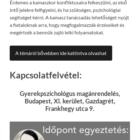
Érdemes a kamaszkor konfliktusaira felkeszülni, az első
intő jelekre felfigyelni, és ha szükséges, pszichológiai
segítséget kérni. A kamasz tanácsadás lehetőséget nyújt
a fiataloknak arra, hogy megfogalmazzák érzéseiket és
megértsék a bennük zajló lelki folyamatokat.
A témáról bővebben ide kattintva olvashat
Kapcsolatfelvétel:
Gyerekpszichológus magánrendelés,
Budapest, Xl. kerület, Gazdagrét,
Frankhegy utca 9.