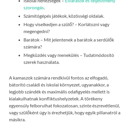
Iskolai nehézségek –
Elvárások és teljesítmény
szorongás
.
Számítógépés játékok, közösségi oldalak.
Hogy viselkedjen a szülő? – Korlátozni vagy
megengedni?
Barátok – Mit jelentenek a barátok a serdülők
számára?
Megküzdés vagy menekülés – Tudatmódosító
szerek használata.
A kamaszok számára rendkívül fontos az elfogadó,
bátorító családi és iskolai környezet, ugyanakkor, a
legjobb szándék és maximális odafigyelés mellett is
kialakulhatnak konfliktushelyzetek. A törékeny
egyensúly felborulhat fokozatosan, szinte észrevétlenül,
vagy szülőként úgy is érezhetjük, hogy egyik pillanatról a
másikra.