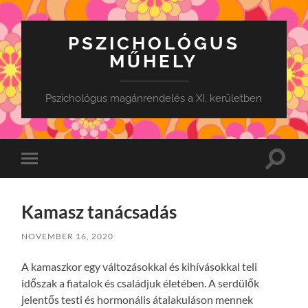
PSZICHOLÓGUS
MŰHELY
Pszichológus magánrendelés a XI. kerületben
Toggle
Toggle
search
mobile
field
menu
Kamasz tanácsadás
NOVEMBER 16, 2020
A kamaszkor egy változásokkal és kihívásokkal teli
időszak a fiatalok és családjuk életében. A serdülők
jelentős testi és hormonális átalakuláson mennek