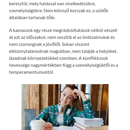
keresztül, mely hatással van viselkedésükre,
személyiségükre. Nem könnyű korszak ez, a szülők
általában tartanak tőle.
A kamaszok egy része megrázkódtatások nélkül vészeli
át ezt az időszakot, nem veszítik el az önbizalmukat és
nem szorongnak a jövőtől. Sokan viszont
elbizonytalanodnak magukban, nem taláják a helyüket,
lázadnak környezetükkel szemben. A konfliktusok
hevessége nagymértékben függ a személyiségüktől és a
temperamentumuktól