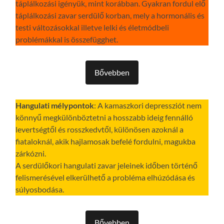
táplálkozási igényük, mint korábban. Gyakran fordul elő
táplálkozási zavar serdülő korban, mely a hormonális és
testi változásokkal illetve lelki és életmódbeli
problémákkal is összefügghet.
Bővebben
Hangulati mélypontok
: A kamaszkori depressziót nem
könnyű megkülönböztetni a hosszabb ideig fennálló
levertségtől és rosszkedvtől, különösen azoknál a
fiataloknál, akik hajlamosak befelé fordulni, magukba
zárkózni.
A serdülőkori hangulati zavar jeleinek időben történő
felismerésével elkerülhető a probléma elhúzódása és
súlyosbodása.
Bővebben