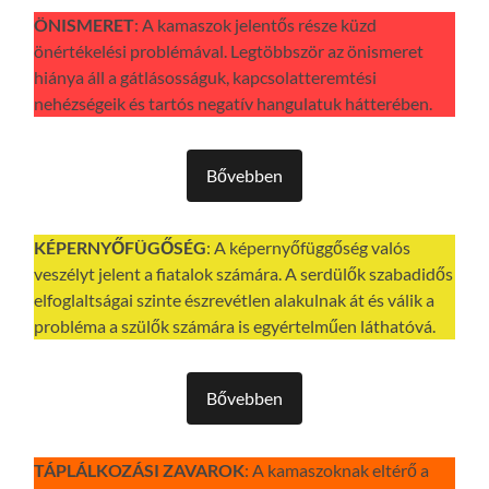
ÖNISMERET
: A kamaszok jelentős része küzd
önértékelési problémával. Legtöbbször az önismeret
hiánya áll a gátlásosságuk, kapcsolatteremtési
nehézségeik és tartós negatív hangulatuk hátterében.
Bővebben
KÉPERNYŐFÜGŐSÉG
: A képernyőfüggőség valós
veszélyt jelent a fiatalok számára. A serdülők szabadidős
elfoglaltságai szinte észrevétlen alakulnak át és válik a
probléma a szülők számára is egyértelműen láthatóvá.
Bővebben
TÁPLÁLKOZÁSI ZAVAROK
: A kamaszoknak eltérő a