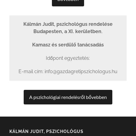
Kálmán Judit, pszichológus rendelése
Budapesten, a XI. kerületben
,
Kamasz és serdülő tanácsadás
Időpont egyeztetés:
E-mail cím: info@gazdagretipszichologus.hu
A pszichológiai rendelésről bővebben
KÁLMÁN JUDIT, PSZICHOLÓGUS