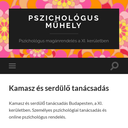
PSZICHOLÓGUS
MŰHELY
Pszichológus magánrendelés a XI. kerületben
Toggle
Toggle
search
mobile
field
menu
Kamasz és serdülő tanácsadás
Kamasz és serdülő tanácsadás Budapesten, a XI.
kerületben. Személyes pszichológiai tanácsadás és
online pszichológus rendelés.