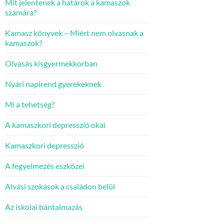
Mit jelentenek a határok a kamaszok
számára?
Kamasz könyvek – Miért nem olvasnak a
kamaszok?
Olvasás kisgyermekkorban
Nyári napirend gyerekeknek
Mi a tehetség?
A kamaszkori depresszió okai
Kamaszkori depresszió
A fegyelmezés eszközei
Alvási szokások a családon belül
Az iskolai bántalmazás