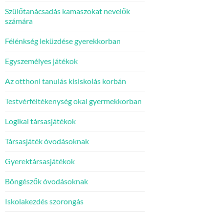
Szülőtanácsadás kamaszokat nevelők
számára
Félénkség leküzdése gyerekkorban
Egyszemélyes játékok
Az otthoni tanulás kisiskolás korbán
Testvérféltékenység okai gyermekkorban
Logikai társasjátékok
Társasjáték óvodásoknak
Gyerektársasjátékok
Böngészők óvodásoknak
Iskolakezdés szorongás