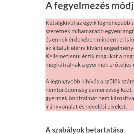
A fegyelmezés módj
Kétségkívül az egyik legnehezebb s
szeretnék mihamarabb egyenrangú 
és ennek érdekében mindent el is k
az általuk elérni kívánt engedménye
Kellemetlenül érzik magukat a negat
meghátrálnak a gyermek erőteljes é
A legnagyobb kihívás a szülők szám
nemtörődömség és merevség közt. M
gyermek önbizalmát nem károsítva k
irányvonalat és nevelési elveket.
A szabályok betartatása