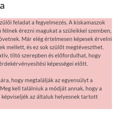
a
zülői feladat a fegyelmezés. A kiskamaszok
félnek érezni magukat a szüleikkel szemben,
övetnek. Már elég értelmesen képesek érvelni
k mellett, és ez sok szülőt megtéveszthet.
ív, tiltó szerepben és előfordulhat, hogy
rdekérvényesítési képességei előtt.
ára, hogy megtalálják az egyensúlyt a
eg kell találniuk a módját annak, hogy a
épviseljék az általuk helyesnek tartott