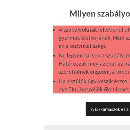
Milyen szabályo
A szabályoknak feltétlenül o
gyermek életkorának. Nem sza
az a kedvüket szegi.
Ne legyen túl sok a szabály, 
Határozzák meg azokat az i
szeretnének engedni, a többi 
Ha a szülők úgy veszik észre
merülni, beszéljék őket ismét
A kiskamaszok és a 