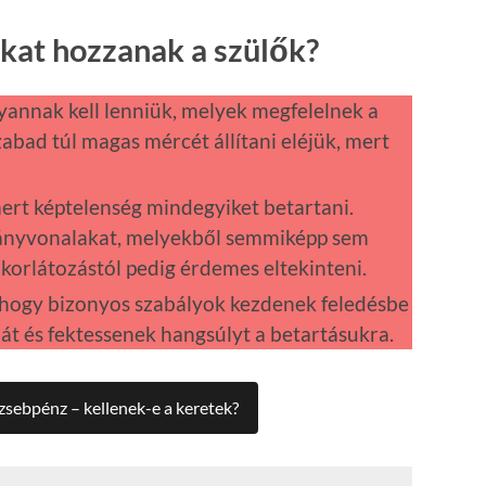
kat hozzanak a szülők?
lyannak kell lenniük, melyek megfelelnek a
bad túl magas mércét állítani eléjük, mert
mert képtelenség mindegyiket betartani.
rányvonalakat, melyekből semmiképp sem
korlátozástól pedig érdemes eltekinteni.
, hogy bizonyos szabályok kezdenek feledésbe
 át és fektessenek hangsúlyt a betartásukra.
zsebpénz – kellenek-e a keretek?