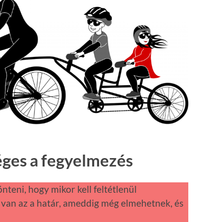
éges a fegyelmezés
teni, hogy mikor kell feltétlenül
 van az a határ, ameddig még elmehetnek, és