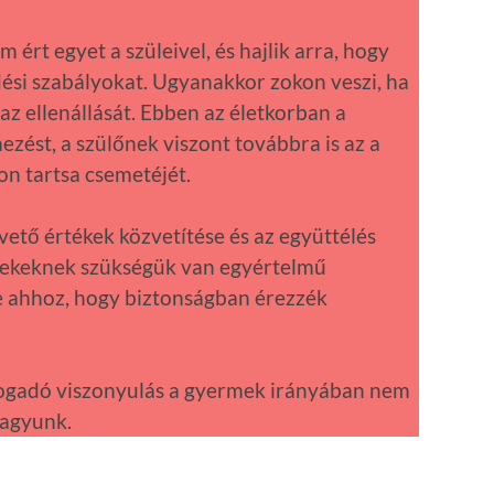
rt egyet a szüleivel, és hajlik arra, hogy
ési szabályokat. Ugyanakkor zokon veszi, ha
az ellenállását. Ebben az életkorban a
zést, a szülőnek viszont továbbra is az a
on tartsa csemetéjét.
vető értékek közvetítése és az együttélés
erekeknek szükségük van egyértelmű
e ahhoz, hogy biztonságban érezzék
lfogadó viszonyulás a gyermek irányában nem
hagyunk.