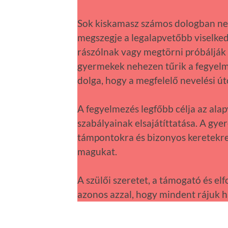
Sok kiskamasz számos dologban nem é
megszegje a legalapvetőbb viselked
rászólnak vagy megtörni próbálják 
gyermekek nehezen tűrik a fegyelme
dolga, hogy a megfelelő nevelési út
A fegyelmezés legfőbb célja az alap
szabályainak elsajátíttatása. A gy
támpontokra és bizonyos keretekr
magukat.
A szülői szeretet, a támogató és e
azonos azzal, hogy mindent rájuk 