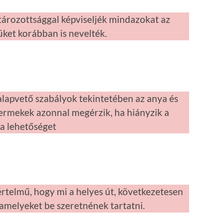
tározottsággal képviseljék mindazokat az
ket korábban is nevelték.
alapvető szabályok tekintetében az anya és
yermekek azonnal megérzik, ha hiányzik a
 a lehetőséget
telmű, hogy mi a helyes út, következetesen
, amelyeket be szeretnének tartatni.