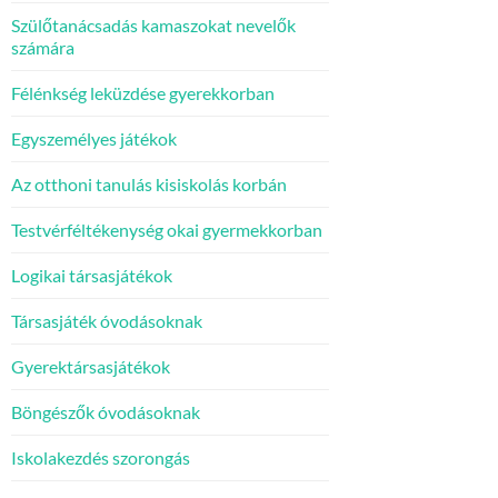
Szülőtanácsadás kamaszokat nevelők
számára
Félénkség leküzdése gyerekkorban
Egyszemélyes játékok
Az otthoni tanulás kisiskolás korbán
Testvérféltékenység okai gyermekkorban
Logikai társasjátékok
Társasjáték óvodásoknak
Gyerektársasjátékok
Böngészők óvodásoknak
Iskolakezdés szorongás