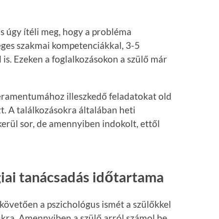
s úgy ítéli meg, hogy a probléma
ges szakmai kompetenciákkal, 3-5
 is. Ezeken a foglalkozásokon a szülő már
eramentumához illeszkedő feladatokat old
. A találkozásokra általában heti
erül sor, de amennyiben indokolt, ettől
iai tanácsadás időtartama
követően a pszichológus ismét a szülőkkel
mukra. Amennyiben a szülő arról számol be,