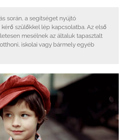
s során, a segítséget nyújtó
 kérő szülőkkel lép kapcsolatba. Az első
letesen mesélnek az általuk tapasztalt
otthoni, iskolai vagy bármely egyéb