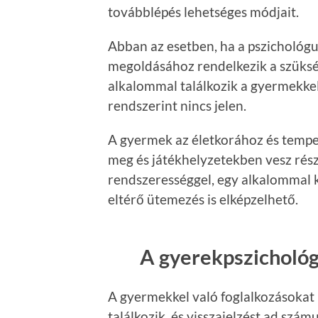
továbblépés lehetséges módjait.
Abban az esetben, ha a pszichológu
megoldásához rendelkezik a szüksé
alkalommal találkozik a gyermekkel
rendszerint nincs jelen.
A gyermek az életkorához és temp
meg és játékhelyzetekben vesz részt
rendszerességgel, egy alkalommal k
eltérő ütemezés is elképzelhető.
A gyerekpszichológ
A gyermekkel való foglalkozásokat 
találkozik, és visszajelzést ad szá