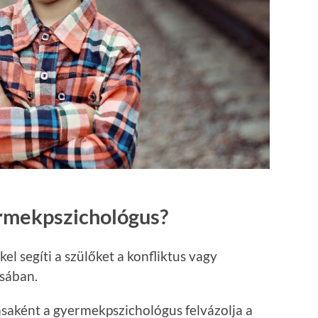
rmekpszichológus?
el segíti a szülőket a konfliktus vagy
sában.
saként a gyermekpszichológus felvázolja a