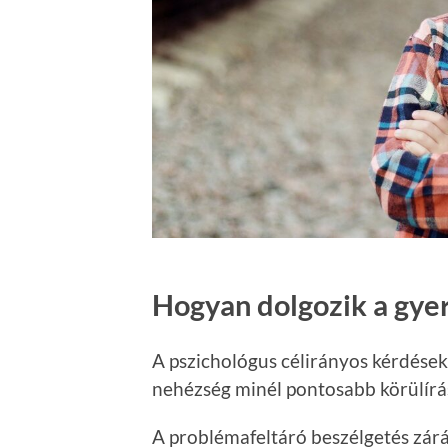
Hogyan dolgozik a gye
A pszichológus célirányos kérdésekk
nehézség minél pontosabb körülírá
A problémafeltáró beszélgetés zárá