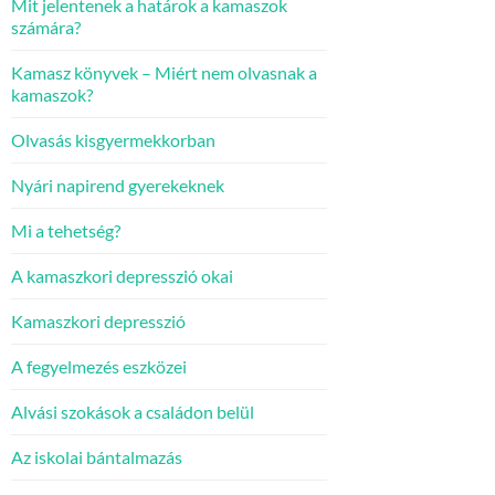
Mit jelentenek a határok a kamaszok
számára?
Kamasz könyvek – Miért nem olvasnak a
kamaszok?
Olvasás kisgyermekkorban
Nyári napirend gyerekeknek
Mi a tehetség?
A kamaszkori depresszió okai
Kamaszkori depresszió
A fegyelmezés eszközei
Alvási szokások a családon belül
Az iskolai bántalmazás