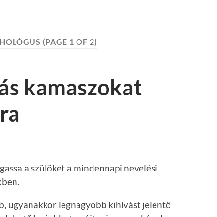
CHOLÓGUS
(PAGE 1 OF 2)
ás kamaszokat
ra
gassa a szülőket a mindennapi nevelési
kben.
b, ugyanakkor legnagyobb kihívást jelentő