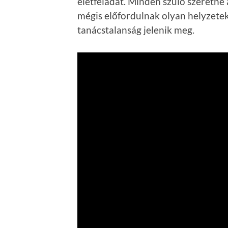
életfeladat. Minden szülő szeretné
mégis előfordulnak olyan helyzetek
tanácstalanság jelenik meg.