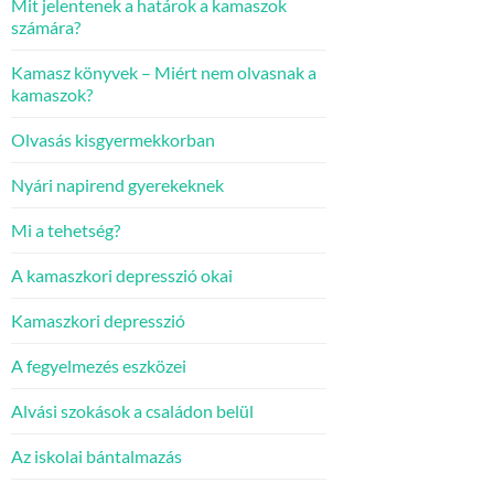
Mit jelentenek a határok a kamaszok
számára?
Kamasz könyvek – Miért nem olvasnak a
kamaszok?
Olvasás kisgyermekkorban
Nyári napirend gyerekeknek
Mi a tehetség?
A kamaszkori depresszió okai
Kamaszkori depresszió
A fegyelmezés eszközei
Alvási szokások a családon belül
Az iskolai bántalmazás