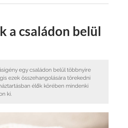
k a családon belül
vásigény egy családon belül többnyire
gis ezek összehangolására törekedni
háztartásban élők körében mindenki
n ki.