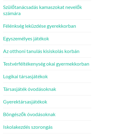
Szülőtanácsadás kamaszokat nevelők
számára
Félénkség leküzdése gyerekkorban
Egyszemélyes játékok
Az otthoni tanulás kisiskolás korbán
Testvérféltékenység okai gyermekkorban
Logikai társasjátékok
Társasjáték óvodásoknak
Gyerektársasjátékok
Böngészők óvodásoknak
Iskolakezdés szorongás