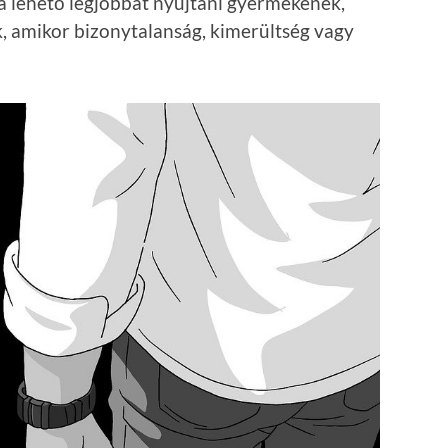
 a lehető legjobbat nyújtani gyermekének,
, amikor bizonytalanság, kimerültség vagy