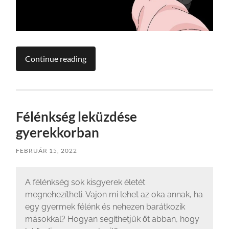
Continue reading
Félénkség leküzdése
gyerekkorban
FEBRUÁR 15, 2022
A félénkség sok kisgyerek életét
megnehezítheti. Vajon mi lehet az oka annak, ha
egy gyermek félénk és nehezen barátkozik
másokkal? Hogyan segíthetjük őt abban, hogy