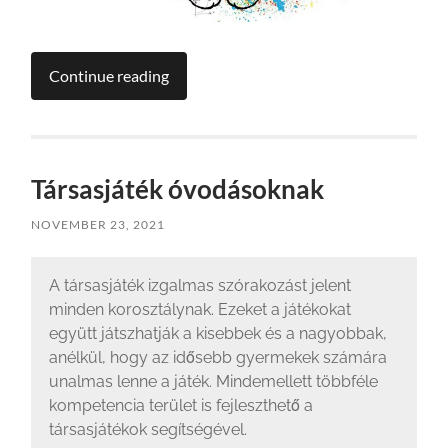
Continue reading
Társasjáték óvodásoknak
NOVEMBER 23, 2021
A társasjáték izgalmas szórakozást jelent
minden korosztálynak. Ezeket a játékokat
együtt játszhatják a kisebbek és a nagyobbak,
anélkül, hogy az idősebb gyermekek számára
unalmas lenne a játék. Mindemellett többféle
kompetencia terület is fejleszthető a
társasjátékok segítségével.