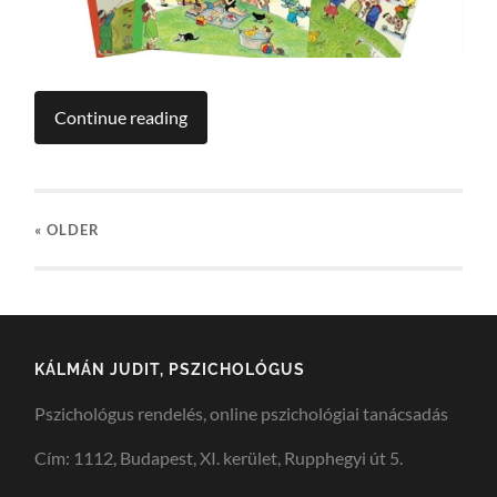
Continue reading
« OLDER
KÁLMÁN JUDIT, PSZICHOLÓGUS
Pszichológus rendelés, online pszichológiai tanácsadás
Cím: 1112, Budapest, XI. kerület, Rupphegyi út 5.