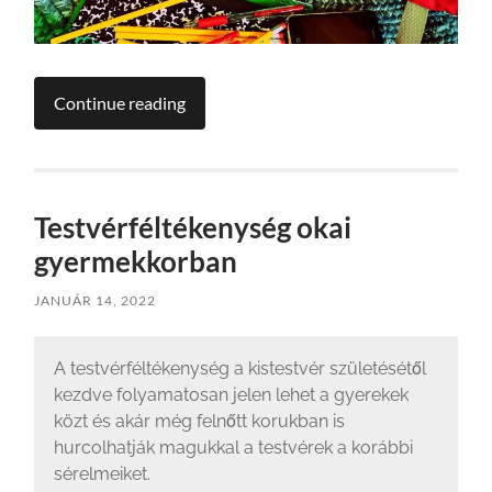
Continue reading
Testvérféltékenység okai
gyermekkorban
JANUÁR 14, 2022
A testvérféltékenység a kistestvér születésétől
kezdve folyamatosan jelen lehet a gyerekek
közt és akár még felnőtt korukban is
hurcolhatják magukkal a testvérek a korábbi
sérelmeiket.