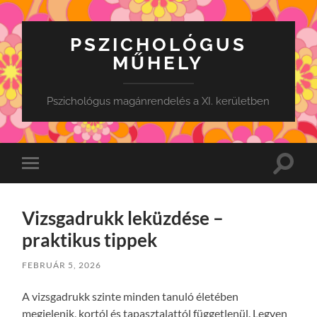
PSZICHOLÓGUS
MŰHELY
Pszichológus magánrendelés a XI. kerületben
Toggle
Toggle
search
mobile
field
menu
Vizsgadrukk leküzdése –
praktikus tippek
FEBRUÁR 5, 2026
A vizsgadrukk szinte minden tanuló életében
megjelenik, kortól és tapasztalattól függetlenül. Legyen