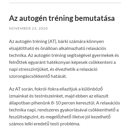
Az autogén tréning bemutatása
NOVEMBER 23, 2020
Az autogén tréning (AT), bárki számára könnyen
elsajátítható és önállóan alkalmazható relaxációs
technika. Az autogén tréning segítségével gyermekek és
felnőttek egyaránt hatékonyan képesek csökkenteni a
napi stresszintjüket, és élvezhetik a relaxáció
szorongáscsökkentő hatását.
Az AT során, fokról-fokra ellazítjuk a különböző
izmainkat és testrészeinket, majd ebben az ellazult
állapotban pihenünk 8-10 percen keresztül. A relaxációs
technika napi, rendszeres gyakorlásával csökkenthető a
feszültségszint, és megelőzhető illetve jól kezelhető
számos lelki eredetű testi probléma.