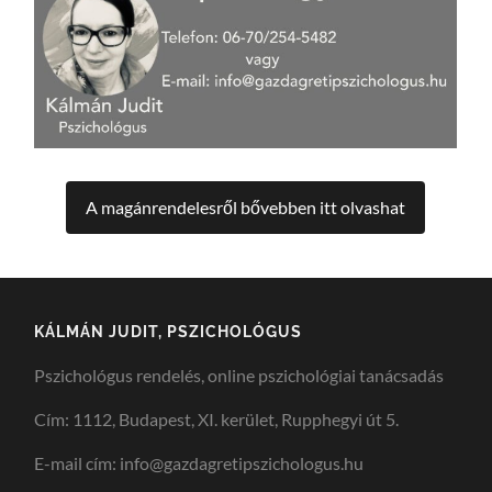
A magánrendelesről bővebben itt olvashat
KÁLMÁN JUDIT, PSZICHOLÓGUS
Pszichológus rendelés, online pszichológiai tanácsadás
Cím: 1112, Budapest, XI. kerület, Rupphegyi út 5.
E-mail cím: info@gazdagretipszichologus.hu