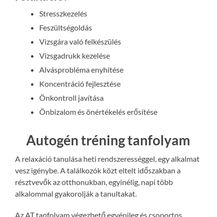
Stresszkezelés
Feszültségoldás
Vizsgára való felkészülés
Vizsgadrukk kezelése
Alvásprobléma enyhítése
Koncentráció fejlesztése
Önkontroll javítása
Önbizalom és önértékelés erősítése
Autogén tréning tanfolyam
A relaxáció tanulása heti rendszerességgel, egy alkalmat
vesz igénybe. A találkozók közt eltelt időszakban a
résztvevők az otthonukban, egyinélig, napi több
alkalommal gyakorolják a tanultakat.
Az AT tanfolyam végezhető egyénileg és csoportos