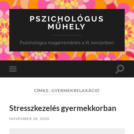
PSZICHOLÓGUS
MŰHELY
Pszichológus magánrendelés a XI. kerületben
Toggle
Toggle
search
mobile
field
menu
CÍMKE:
GYERMEKRELAXÁCIÓ
Stresszkezelés gyermekkorban
NOVEMBER 28, 2020