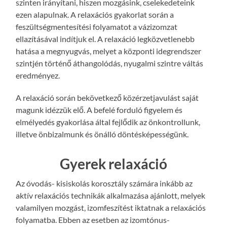
szinten irányítani, hiszen mozgásink, cselekedeteink
ezen alapulnak. A relaxációs gyakorlat során a
feszültségmentesítési folyamatot a vázizomzat
ellazításával indítjuk el. A relaxáció legközvetlenebb
hatása a megnyugvás, melyet a központi idegrendszer
szintjén történő áthangolódás, nyugalmi szintre váltás
eredményez.
A relaxáció során bekövetkező közérzetjavulást saját
magunk idézzük elő. A befelé forduló figyelem és
elmélyedés gyakorlása által fejlődik az önkontrollunk,
illetve önbizalmunk és önálló döntésképességünk.
Gyerek relaxáció
Az óvodás- kisiskolás korosztály számára inkább az
aktív relaxációs technikák alkalmazása ajánlott, melyek
valamilyen mozgást, izomfeszítést iktatnak a relaxációs
folyamatba. Ebben az esetben az izomtónus-