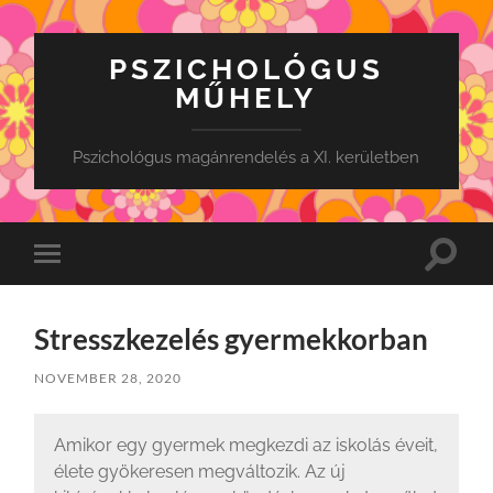
PSZICHOLÓGUS
MŰHELY
Pszichológus magánrendelés a XI. kerületben
Toggle
Toggle
search
mobile
field
menu
Stresszkezelés gyermekkorban
NOVEMBER 28, 2020
Amikor egy gyermek megkezdi az iskolás éveit,
élete gyökeresen megváltozik. Az új