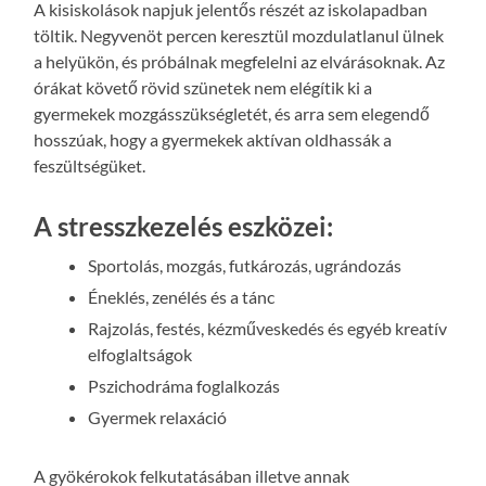
A kisiskolások napjuk jelentős részét az iskolapadban
töltik. Negyvenöt percen keresztül mozdulatlanul ülnek
a helyükön, és próbálnak megfelelni az elvárásoknak. Az
órákat követő rövid szünetek nem elégítik ki a
gyermekek mozgásszükségletét, és arra sem elegendő
hosszúak, hogy a gyermekek aktívan oldhassák a
feszültségüket.
A stresszkezelés eszközei:
Sportolás, mozgás, futkározás, ugrándozás
Éneklés, zenélés és a tánc
Rajzolás, festés, kézműveskedés és egyéb kreatív
elfoglaltságok
Pszichodráma foglalkozás
Gyermek relaxáció
A gyökérokok felkutatásában illetve annak