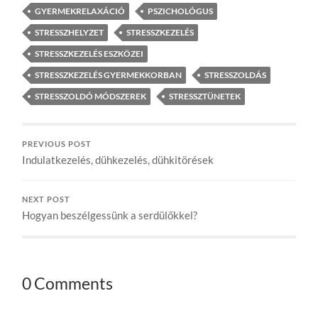
GYERMEKRELAXÁCIÓ
PSZICHOLÓGUS
STRESSZHELYZET
STRESSZKEZELÉS
STRESSZKEZELÉS ESZKÖZEI
STRESSZKEZELÉS GYERMEKKORBAN
STRESSZOLDÁS
STRESSZOLDÓ MÓDSZEREK
STRESSZTÜNETEK
PREVIOUS POST
Indulatkezelés, dühkezelés, dühkitörések
NEXT POST
Hogyan beszélgessünk a serdülőkkel?
0 Comments