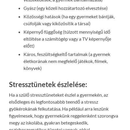
Gyász (egy közeli hozzátartozó elvesztése)
Közösségi hatások (ha egy gyermeket bántják,
csúfolják vagy kiközösítik a társai)
Képernyő függőség (túlzott mennyiségű idő
eltöltése a számítógép vagy a TV képernyője
előtt)
Káros, feszültségkeltő tartalmak (a gyermek
életkorának nem megfelelő játékok, filmek,
könyvek)
Stressztünetek észlelése:
Ha a szülő stressztüneteket észlel a gyermekén, az
elsődleges és legfontosabbb teendő a stressz
gyökérokának felkutatása. Ha például arra leszünk
figyelmesek, hogy gyermekünk reggelenként szorongva
megy az iskolába, gyakran betegeskedik,
pszichoszomatikus tünetei vannak, okkal