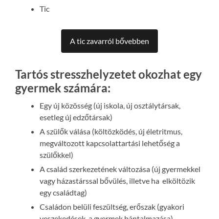
Tic
A tic zavarról bővebben
Tartós stresszhelyzetet okozhat egy
gyermek számára:
Egy új közösség (új iskola, új osztálytársak,
esetleg új edzőtársak)
A szülők válása (költözködés, új életritmus,
megváltozott kapcsolattartási lehetőség a
szülőkkel)
A család szerkezetének változása (új gyermekkel
vagy házastárssal bővülés, illetve ha elköltözik
egy családtag)
Családon belüli feszültség, erőszak (gyakori
veszekedések, a gyermek bántalmazása)