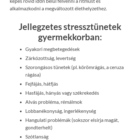
képes rövid időn belül felvenni a ritmust és
alkalmazkodni a megváltozott élethelyzethez.
Jellegzetes stressztünetek
gyermekkorban:
Gyakori megbetegedések
Zárkózottság, levertség
Szorongásos tünetek (pl. körömrágás, a ceruza
rágása)
Fejfájás, hátfjás
Hasfájás, hányás vagy székrekedés
Alvás probléma, rémálmok
Lobbanékonyság, ingerlékenység
Hangulati problémák (sokszor elsírja magát,
gondterhelt)
Szótlanság