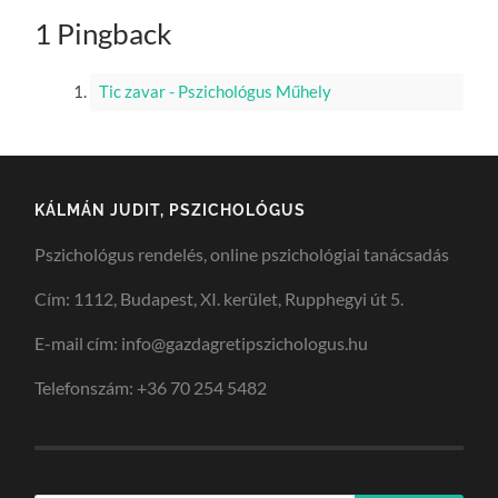
1 Pingback
Tic zavar - Pszichológus Műhely
KÁLMÁN JUDIT, PSZICHOLÓGUS
Pszichológus rendelés, online pszichológiai tanácsadás
Cím: 1112, Budapest, XI. kerület, Rupphegyi út 5.
E-mail cím: info@gazdagretipszichologus.hu
Telefonszám: +36 70 254 5482