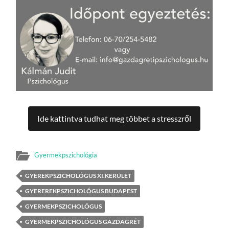
Ide kattintva tudhat meg többet a stresszről
Gyermekpszichológia
GYEREKPSZICHOLÓGUS XI.KERÜLET
GYEREREKPSZICHOLÓGUS BUDAPEST
GYERMEKPSZICHOLÓGUS
GYERMEKPSZICHOLÓGUS GAZDAGRÉT