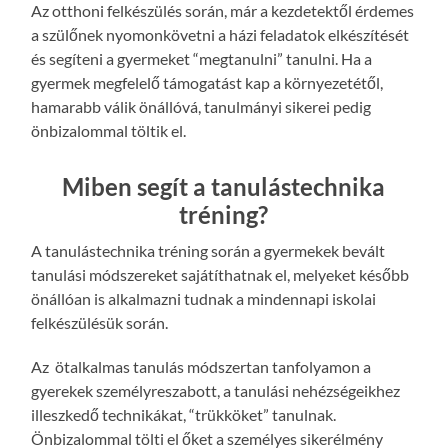
Az otthoni felkészülés során, már a kezdetektől érdemes
a szülőnek nyomonkövetni a házi feladatok elkészítését
és segíteni a gyermeket “megtanulni” tanulni. Ha a
gyermek megfelelő támogatást kap a környezetétől,
hamarabb válik önállóvá, tanulmányi sikerei pedig
önbizalommal töltik el.
Miben segít a tanulástechnika
tréning?
A tanulástechnika tréning során a gyermekek bevált
tanulási módszereket sajátíthatnak el, melyeket később
önállóan is alkalmazni tudnak a mindennapi iskolai
felkészülésük során.
Az ötalkalmas tanulás módszertan tanfolyamon a
gyerekek személyreszabott, a tanulási nehézségeikhez
illeszkedő technikákat, “trükköket” tanulnak.
Önbizalommal tölti el őket a személyes sikerélmény