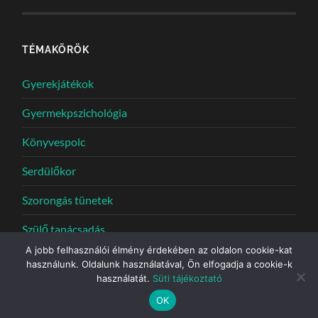
TÉMAKÖRÖK
Gyerekjátékok
Gyermekpszichológia
Könyvespolc
Serdülőkor
Szorongás tünetek
Szülő tanácsadás
A jobb felhasználói élmény érdekében az oldalon cookie-kat
használunk. Oldalunk használatával, Ön elfogadja a cookie-k
használatát.
Süti tájékoztató
© 2026
PSZICHOLÓGUS MŰHELY
—
UP ↑
OK