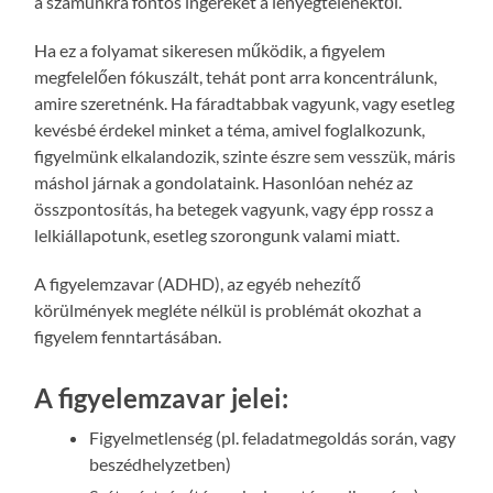
a számunkra fontos ingereket a lényegtelenektől.
Ha ez a folyamat sikeresen működik, a figyelem
megfelelően fókuszált, tehát pont arra koncentrálunk,
amire szeretnénk. Ha fáradtabbak vagyunk, vagy esetleg
kevésbé érdekel minket a téma, amivel foglalkozunk,
figyelmünk elkalandozik, szinte észre sem vesszük, máris
máshol járnak a gondolataink. Hasonlóan nehéz az
összpontosítás, ha betegek vagyunk, vagy épp rossz a
lelkiállapotunk, esetleg szorongunk valami miatt.
A figyelemzavar (ADHD), az egyéb nehezítő
körülmények megléte nélkül is problémát okozhat a
figyelem fenntartásában.
A figyelemzavar jelei:
Figyelmetlenség (pl. feladatmegoldás során, vagy
beszédhelyzetben)