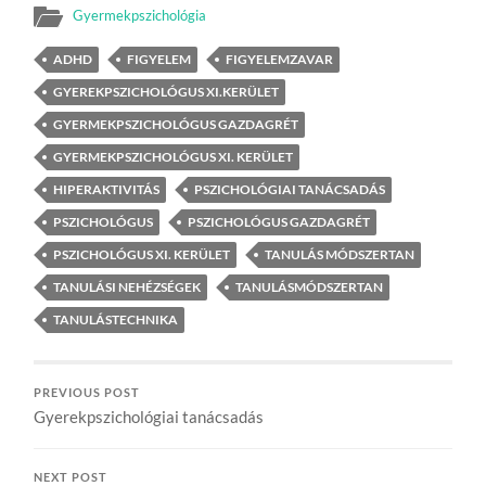
Gyermekpszichológia
ADHD
FIGYELEM
FIGYELEMZAVAR
GYEREKPSZICHOLÓGUS XI.KERÜLET
GYERMEKPSZICHOLÓGUS GAZDAGRÉT
GYERMEKPSZICHOLÓGUS XI. KERÜLET
HIPERAKTIVITÁS
PSZICHOLÓGIAI TANÁCSADÁS
PSZICHOLÓGUS
PSZICHOLÓGUS GAZDAGRÉT
PSZICHOLÓGUS XI. KERÜLET
TANULÁS MÓDSZERTAN
TANULÁSI NEHÉZSÉGEK
TANULÁSMÓDSZERTAN
TANULÁSTECHNIKA
PREVIOUS POST
Gyerekpszichológiai tanácsadás
NEXT POST