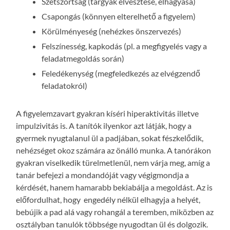
Szétszórtság (tárgyak elvesztése, elhagyása)
Csapongás (könnyen elterelhető a figyelem)
Körülményeség (nehézkes önszervezés)
Felszínesség, kapkodás (pl. a megfigyelés vagy a
feladatmegoldás során)
Feledékenység (megfeledkezés az elvégzendő
feladatokról)
A figyelemzavart gyakran kíséri hiperaktivitás illetve
impulzivitás is. A tanítók ilyenkor azt látják, hogy a
gyermek nyugtalanul ül a padjában, sokat fészkelődik,
nehézséget okoz számára az önálló munka. A tanórákon
gyakran viselkedik türelmetlenül, nem várja meg, amíg a
tanár befejezi a mondandóját vagy végigmondja a
kérdését, hanem hamarabb bekiabálja a megoldást. Az is
előfordulhat, hogy engedély nélkül elhagyja a helyét,
bebújik a pad alá vagy rohangál a teremben, miközben az
osztályban tanulók többsége nyugodtan ül és dolgozik.