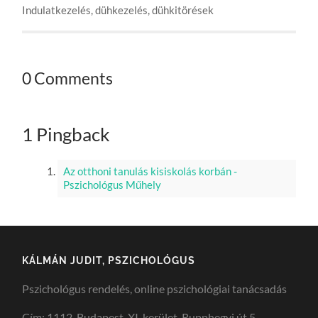
Indulatkezelés, dühkezelés, dühkitörések
0 Comments
1 Pingback
Az otthoni tanulás kisiskolás korbán -
Pszichológus Műhely
KÁLMÁN JUDIT, PSZICHOLÓGUS
Pszichológus rendelés, online pszichológiai tanácsadás
Cím: 1112, Budapest, XI. kerület, Rupphegyi út 5.