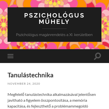
PSZICHOLÓGUS
MŰHELY
Pszichológus magánrendelés a XI. kerületben
Toggle
Toggle
search
mobile
field
menu
Tanulástechnika
NOVEMBER 24, 2020
Megfelelő tanulástechnika alkalmazásával jelentősen
javitható a figyelem összpontosítása, a memória
kapacitása, és fejleszthető a problémammegoldó