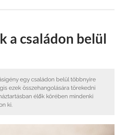
k a családon belül
vásigény egy családon belül többnyire
gis ezek összehangolására törekedni
háztartásban élők körében mindenki
n ki.