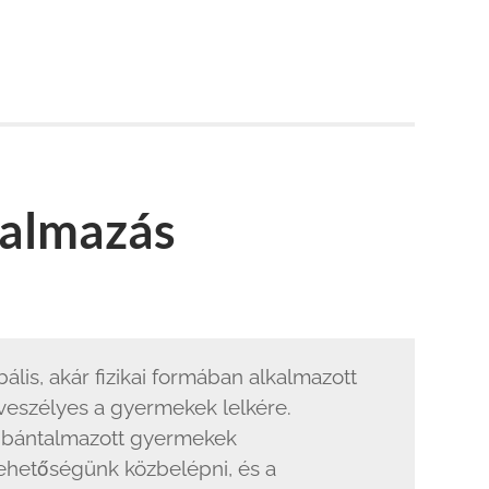
talmazás
bális, akár fizikai formában alkalmazott
l veszélyes a gyermekek lelkére.
 bántalmazott gyermekek
lehetőségünk közbelépni, és a