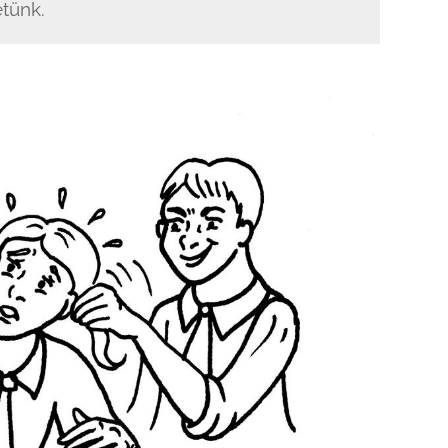
tünk.