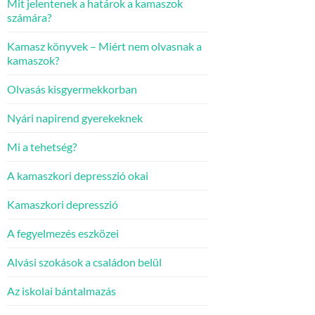
Mit jelentenek a határok a kamaszok
számára?
Kamasz könyvek – Miért nem olvasnak a
kamaszok?
Olvasás kisgyermekkorban
Nyári napirend gyerekeknek
Mi a tehetség?
A kamaszkori depresszió okai
Kamaszkori depresszió
A fegyelmezés eszközei
Alvási szokások a családon belül
Az iskolai bántalmazás