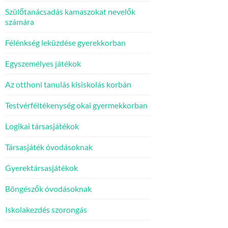
Szülőtanácsadás kamaszokat nevelők
számára
Félénkség leküzdése gyerekkorban
Egyszemélyes játékok
Az otthoni tanulás kisiskolás korbán
Testvérféltékenység okai gyermekkorban
Logikai társasjátékok
Társasjáték óvodásoknak
Gyerektársasjátékok
Böngészők óvodásoknak
Iskolakezdés szorongás