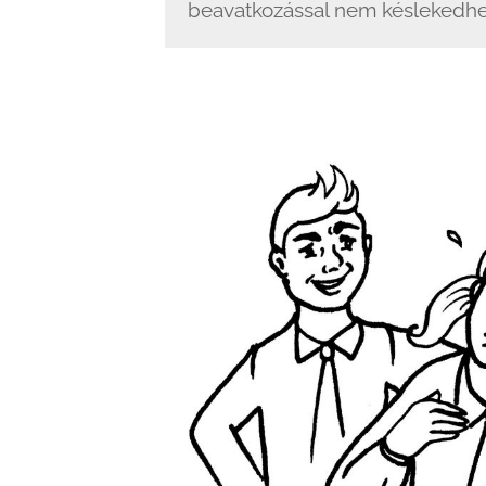
beavatkozással nem késlekedhe