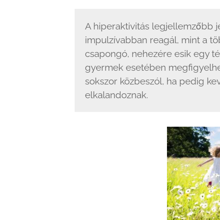
A hiperaktivitás legjellemzőbb j
impulzívabban reagál, mint a t
csapongó, nehezére esik egy t
gyermek esetében megfigyelhető
sokszor közbeszól, ha pedig kev
elkalandoznak.