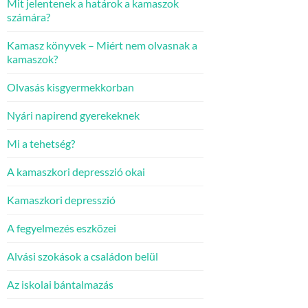
Mit jelentenek a határok a kamaszok
számára?
Kamasz könyvek – Miért nem olvasnak a
kamaszok?
Olvasás kisgyermekkorban
Nyári napirend gyerekeknek
Mi a tehetség?
A kamaszkori depresszió okai
Kamaszkori depresszió
A fegyelmezés eszközei
Alvási szokások a családon belül
Az iskolai bántalmazás