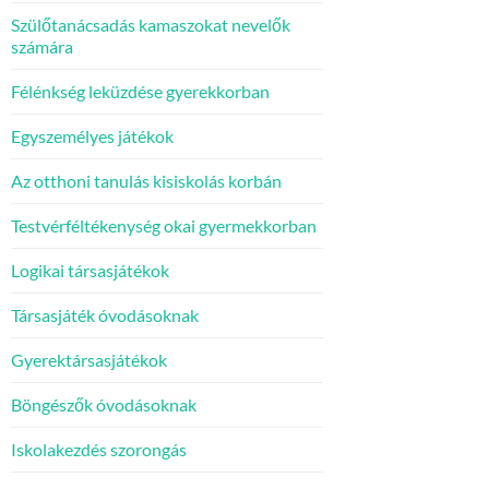
Szülőtanácsadás kamaszokat nevelők
számára
Félénkség leküzdése gyerekkorban
Egyszemélyes játékok
Az otthoni tanulás kisiskolás korbán
Testvérféltékenység okai gyermekkorban
Logikai társasjátékok
Társasjáték óvodásoknak
Gyerektársasjátékok
Böngészők óvodásoknak
Iskolakezdés szorongás