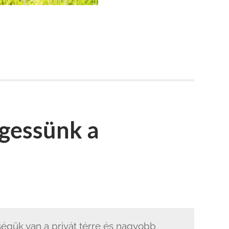
gessünk a
ségük van a privát térre és nagyobb