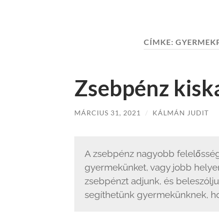
CÍMKE:
GYERMEK
Zsebpénz kisk
MÁRCIUS 31, 2021
/
KÁLMÁN JUDIT
A zsebpénz nagyobb felelősség
gyermekünket, vagy jobb helye
zsebpénzt adjunk, és beleszólju
segíthetünk gyermekünknek, ho