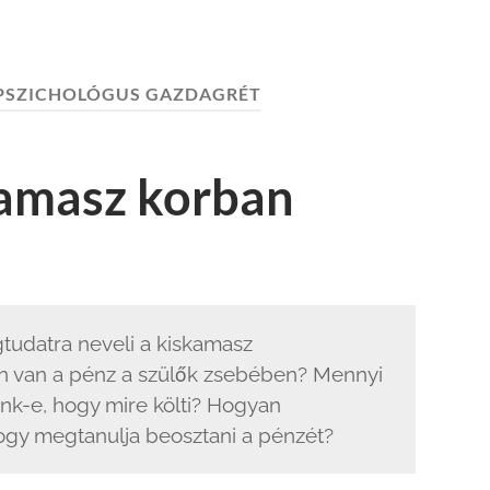
PSZICHOLÓGUS GAZDAGRÉT
amasz korban
tudatra neveli a kiskamasz
n van a pénz a szülők zsebében? Mennyi
nk-e, hogy mire költi? Hogyan
gy megtanulja beosztani a pénzét?