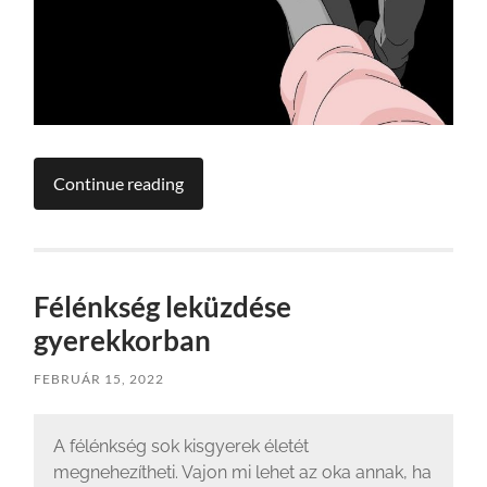
Continue reading
Félénkség leküzdése
gyerekkorban
FEBRUÁR 15, 2022
A félénkség sok kisgyerek életét
megnehezítheti. Vajon mi lehet az oka annak, ha