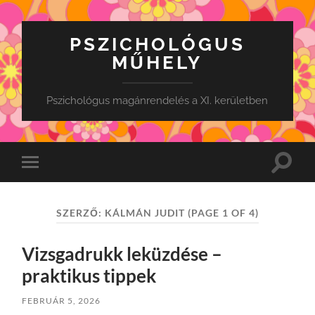
PSZICHOLÓGUS
MŰHELY
Pszichológus magánrendelés a XI. kerületben
Toggle
Toggle
search
mobile
field
menu
SZERZŐ:
KÁLMÁN JUDIT
(PAGE 1 OF 4)
Vizsgadrukk leküzdése –
praktikus tippek
FEBRUÁR 5, 2026