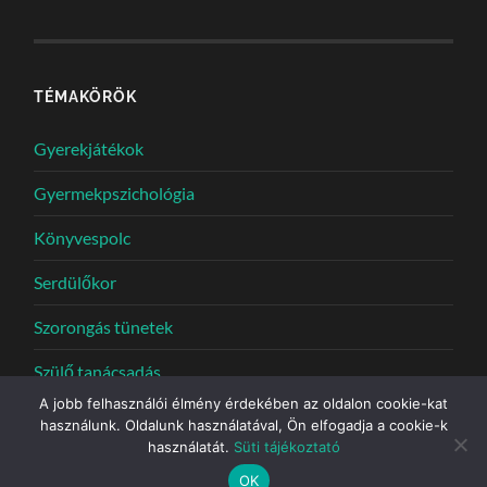
TÉMAKÖRÖK
Gyerekjátékok
Gyermekpszichológia
Könyvespolc
Serdülőkor
Szorongás tünetek
Szülő tanácsadás
A jobb felhasználói élmény érdekében az oldalon cookie-kat
használunk. Oldalunk használatával, Ön elfogadja a cookie-k
használatát.
Süti tájékoztató
© 2026
PSZICHOLÓGUS MŰHELY
—
UP ↑
OK