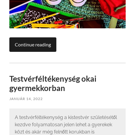
Continue reading
Testvérféltékenység okai
gyermekkorban
JANUÁR 14, 2022
A testvérféltékenység a kistestvér születésétől
kezdve folyamatosan jelen lehet a gyerekek
közt és akár még felnőtt korukban is