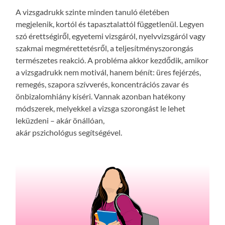
A vizsgadrukk szinte minden tanuló életében
megjelenik, kortól és tapasztalattól függetlenül. Legyen
szó érettségiről, egyetemi vizsgáról, nyelvvizsgáról vagy
szakmai megmérettetésről, a teljesítményszorongás
természetes reakció. A probléma akkor kezdődik, amikor
a vizsgadrukk nem motivál, hanem bénít: üres fejérzés,
remegés, szapora szívverés, koncentrációs zavar és
önbizalomhiány kíséri. Vannak azonban hatékony
módszerek, melyekkel a vizsga szorongást le lehet
leküzdeni – akár önállóan,
akár pszichológus segítségével.