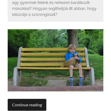
egy gyermek félénk és nehezen barátkozik
másokkal? Hogyan segíthetjük őt abban, hogy
leküzdje a szorongásait?
Continue reading