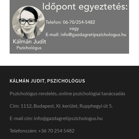
KÁLMÁN JUDIT, PSZICHOLÓGUS
Pszichológus rendelés, online pszichológiai tanácsadás
Cím: 1112, Budapest, XI. kerület, Rupphegyi út 5.
E-mail cím: info@gazdagretipszichologus.hu
Telefonszám: +36 70 254 5482