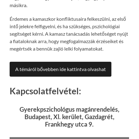
másikra.
Érdemes a kamaszkor konfliktusaira felkeszülni, az első
intő jelekre felfigyelni, és ha szükséges, pszichológiai
segítséget kérni. A kamasz tanácsadás lehetőséget nyújt
a fiataloknak arra, hogy megfogalmazzák érzéseiket és
megértsék a bennük zajló lelki folyamatokat.
A témáról bővebben ide kattintva olvashat
Kapcsolatfelvétel:
Gyerekpszichológus magánrendelés,
Budapest, Xl. kerület, Gazdagrét,
Frankhegy utca 9.