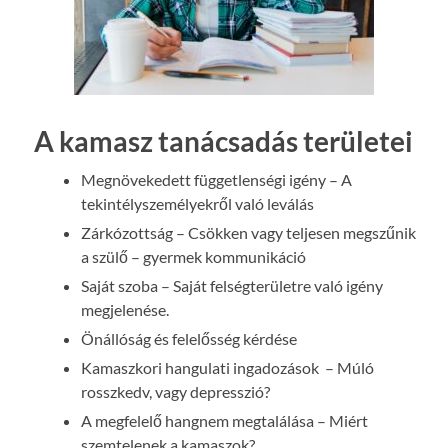
A kamasz tanácsadás területei
Megnövekedett függetlenségi igény – A
tekintélyszemélyekről való leválás
Zárkózottság – Csökken vagy teljesen megszűnik
a szülő – gyermek kommunikáció
Saját szoba – Saját felségterületre való igény
megjelenése.
Önállóság és felelősség kérdése
Kamaszkori hangulati ingadozások – Múló
rosszkedv, vagy depresszió?
A megfelelő hangnem megtalálása – Miért
szemtelenek a kamaszok?