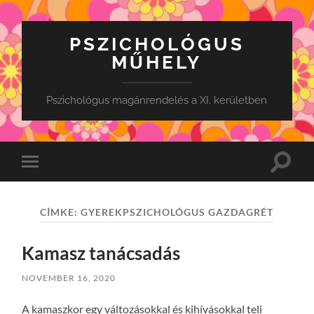
PSZICHOLÓGUS
MŰHELY
Pszichológus magánrendelés a XI. kerületben
Toggle
Toggle
search
mobile
field
menu
CÍMKE:
GYEREKPSZICHOLÓGUS GAZDAGRÉT
Kamasz tanácsadás
NOVEMBER 16, 2020
A kamaszkor egy változásokkal és kihívásokkal teli