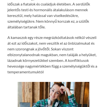
időszak a fiatalok és családjuk életében. A serdülők
jelentős testi és hormonális átalakuláson mennek
keresztül, mely hatással van viselkedésükre,
személyiségükre. Nem könnyű korszak ez, a szülők
általában tartanak tőle.
A kamaszok egy része megrázkódtatások nélkül vészeli
át ezt az időszakot, nem veszítik el az önbizalmukat és
nem szorongnak a jövőtől. Sokan viszont
elbizonytalanodnak magukban, nem taláják a helyüket,
lázadnak környezetükkel szemben. A konfliktusok
hevessége nagymértékben függ a személyiségüktől és a
temperamentumuktól