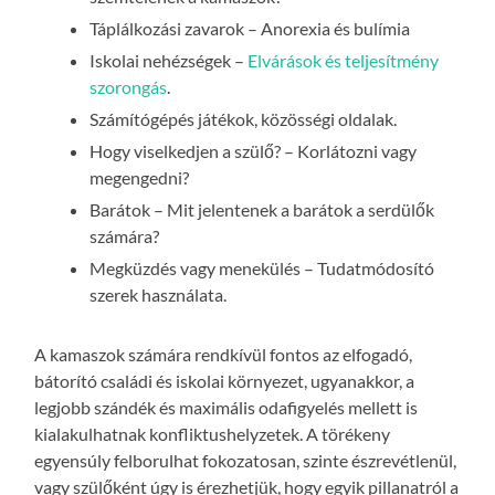
Táplálkozási zavarok – Anorexia és bulímia
Iskolai nehézségek –
Elvárások és teljesítmény
szorongás
.
Számítógépés játékok, közösségi oldalak.
Hogy viselkedjen a szülő? – Korlátozni vagy
megengedni?
Barátok – Mit jelentenek a barátok a serdülők
számára?
Megküzdés vagy menekülés – Tudatmódosító
szerek használata.
A kamaszok számára rendkívül fontos az elfogadó,
bátorító családi és iskolai környezet, ugyanakkor, a
legjobb szándék és maximális odafigyelés mellett is
kialakulhatnak konfliktushelyzetek. A törékeny
egyensúly felborulhat fokozatosan, szinte észrevétlenül,
vagy szülőként úgy is érezhetjük, hogy egyik pillanatról a