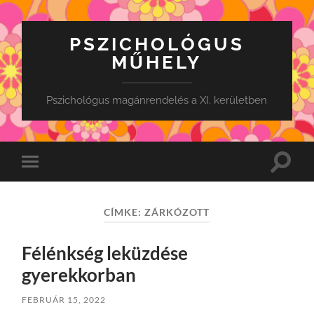
PSZICHOLÓGUS
MŰHELY
Pszichológus magánrendelés a XI. kerületben
Toggle
Toggle
search
mobile
field
menu
CÍMKE:
ZÁRKÓZOTT
Félénkség leküzdése
gyerekkorban
FEBRUÁR 15, 2022