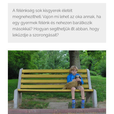
A félénkség sok kisgyerek életét
megnehezítheti. Vajon mi lehet az oka annak, ha
egy gyermek félénk és nehezen barátkozik
másokkal? Hogyan segíthetjük őt abban, hogy
leküzdje a szorongásait?