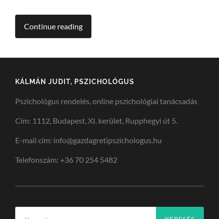
Continue reading
KÁLMÁN JUDIT, PSZICHOLÓGUS
Pszichológus rendelés, online pszichológiai tanácsadás
Cím: 1112, Budapest, XI. kerület, Rupphegyi út 5.
E-mail cím: info@gazdagretipszichologus.hu
Telefonszám: +36 70 254 5482
Keresés: