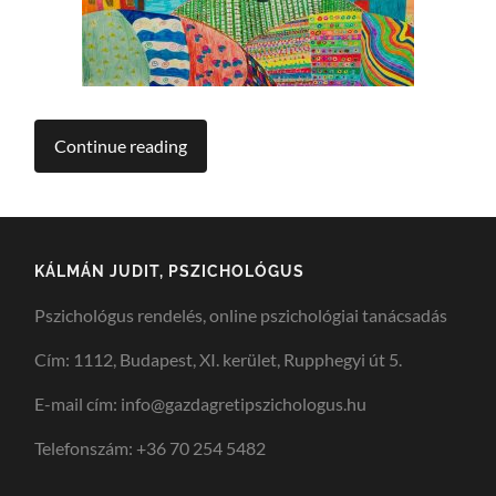
Continue reading
KÁLMÁN JUDIT, PSZICHOLÓGUS
Pszichológus rendelés, online pszichológiai tanácsadás
Cím: 1112, Budapest, XI. kerület, Rupphegyi út 5.
E-mail cím: info@gazdagretipszichologus.hu
Telefonszám: +36 70 254 5482