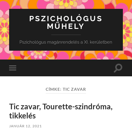
PSZICHOLÓGUS
MŰHELY
Pszichológus magánrendelés a XI. kerületben
Toggle
Toggle
search
mobile
field
menu
CÍMKE:
TIC ZAVAR
Tic zavar, Tourette-szindróma,
tikkelés
JANUÁR 12, 2021