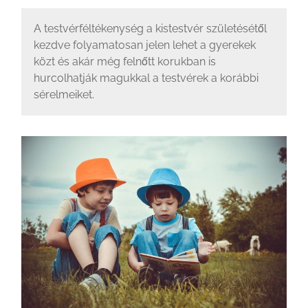
A testvérféltékenység a kistestvér születésétől
kezdve folyamatosan jelen lehet a gyerekek
közt és akár még felnőtt korukban is
hurcolhatják magukkal a testvérek a korábbi
sérelmeiket.