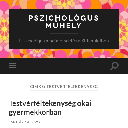
PSZICHOLÓGUS
MŰHELY
Pszichológus magánrendelés a XI. kerületben
Toggle
Toggle
search
mobile
field
menu
CÍMKE:
TESTVÉRFÉLTÉKENYSÉG
Testvérféltékenység okai
gyermekkorban
JANUÁR 14, 2022