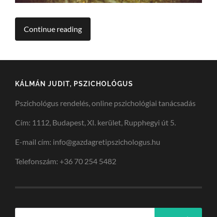
Continue reading
KÁLMÁN JUDIT, PSZICHOLÓGUS
Pszichológus rendelés, online pszichológiai tanácsadás
Cím: 1112, Budapest, XI. kerület, Rupphegyi út 5.
E-mail cím: info@gazdagretipszichologus.hu
Telefonszám: +36 70 254 5482
Keresés: