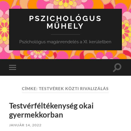
PSZICHOLÓGUS
MŰHELY
Pszichológus magánrendelés a XI. kerületben
Toggle
Toggle
search
mobile
field
menu
CÍMKE:
TESTVÉREK KÖZTI RIVALIZÁLÁS
Testvérféltékenység okai
gyermekkorban
JANUÁR 14, 2022