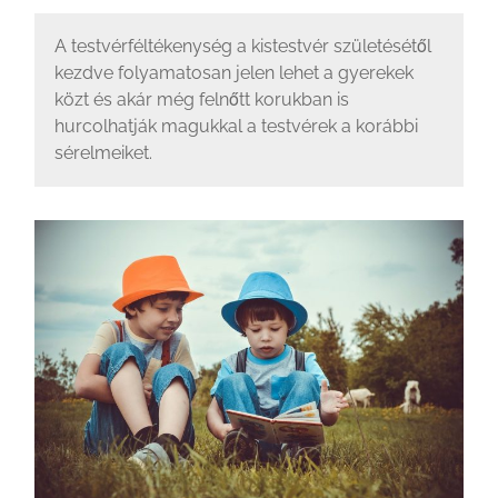
A testvérféltékenység a kistestvér születésétől
kezdve folyamatosan jelen lehet a gyerekek
közt és akár még felnőtt korukban is
hurcolhatják magukkal a testvérek a korábbi
sérelmeiket.