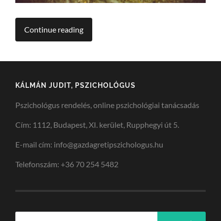
Continue reading
KÁLMÁN JUDIT, PSZICHOLÓGUS
Pszichológus rendelés, online pszichológiai tanácsadás
Cím: 1112, Budapest, XI. kerület, Rupphegyi út 5.
E-mail cím: info@gazdagretipszichologus.hu
Telefonszám: +36 70 254 5482
Keresés: