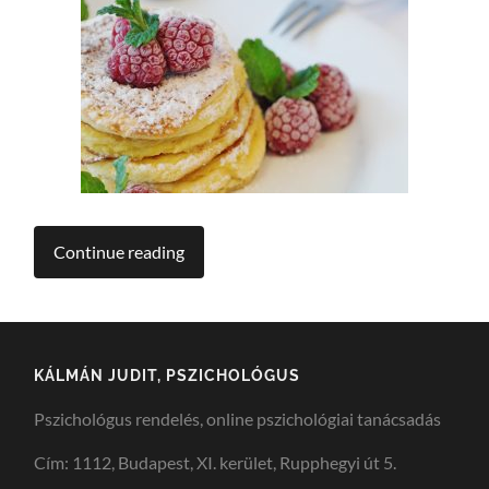
Continue reading
KÁLMÁN JUDIT, PSZICHOLÓGUS
Pszichológus rendelés, online pszichológiai tanácsadás
Cím: 1112, Budapest, XI. kerület, Rupphegyi út 5.