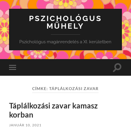
PSZICHOLÓGUS
MŰHELY
Pszichológus magánrendelés a XI. kerületben
Toggle
Toggle
search
mobile
field
menu
CÍMKE:
TÁPLÁLKOZÁSI ZAVAR
Táplálkozási zavar kamasz
korban
JANUÁR 10, 2021