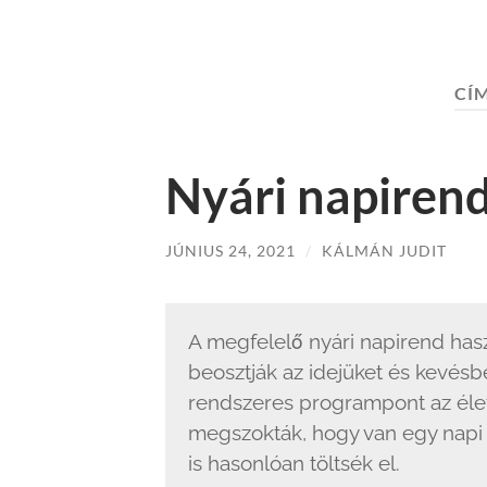
CÍ
Nyári napiren
JÚNIUS 24, 2021
/
KÁLMÁN JUDIT
A megfelelő nyári napirend has
beosztják az idejüket és kevésb
rendszeres programpont az élet
megszokták, hogy van egy napi r
is hasonlóan töltsék el.