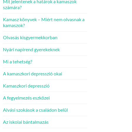
Mit jelentenek a határok a kamaszok
számára?
Kamasz könyvek – Miért nem olvasnak a
kamaszok?
Olvasás kisgyermekkorban
Nyári napirend gyerekeknek
Mi a tehetség?
A kamaszkori depresszió okai
Kamaszkori depresszió
A fegyelmezés eszközei
Alvási szokások a családon belül
Az iskolai bántalmazás