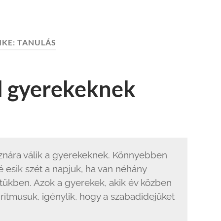
MKE:
TANULÁS
d gyerekeknek
znára válik a gyerekeknek. Könnyebben
é esik szét a napjuk, ha van néhány
ükben. Azok a gyerekek, akik év közben
itmusuk, igénylik, hogy a szabadidejüket