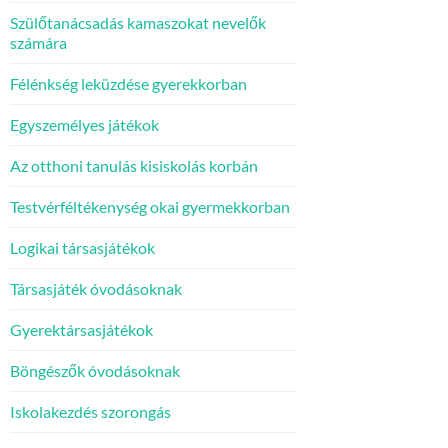
Szülőtanácsadás kamaszokat nevelők
számára
Félénkség leküzdése gyerekkorban
Egyszemélyes játékok
Az otthoni tanulás kisiskolás korbán
Testvérféltékenység okai gyermekkorban
Logikai társasjátékok
Társasjáték óvodásoknak
Gyerektársasjátékok
Böngészők óvodásoknak
Iskolakezdés szorongás