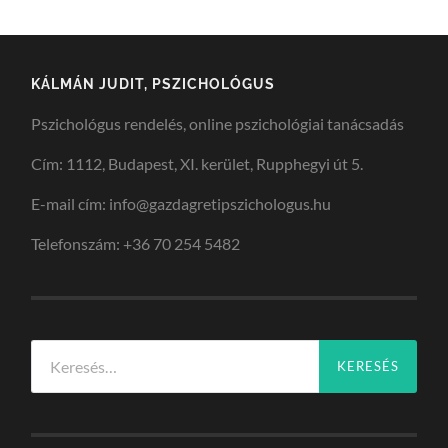
KÁLMÁN JUDIT, PSZICHOLÓGUS
Pszichológus rendelés, online pszichológiai tanácsadás
Cím: 1112, Budapest, XI. kerület, Rupphegyi út 5.
E-mail cím: info@gazdagretipszichologus.hu
Telefonszám: +36 70 254 5482
Keresés: