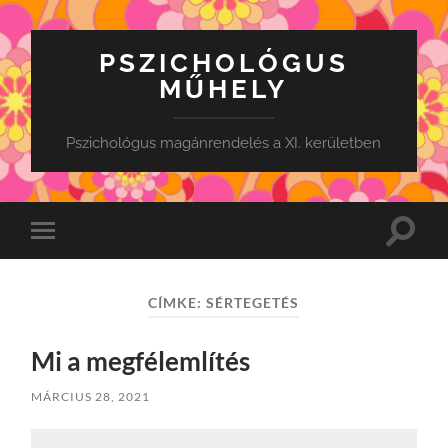
PSZICHOLÓGUS
MŰHELY
Pszichológus magánrendelés a XI. kerületben
Toggle
Toggle
search
mobile
field
menu
CÍMKE:
SÉRTEGETÉS
Mi a megfélemlítés
MÁRCIUS 28, 2021