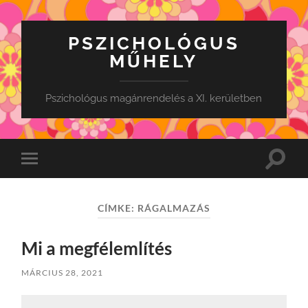
PSZICHOLÓGUS
MŰHELY
Pszichológus magánrendelés a XI. kerületben
Toggle
Toggle
search
mobile
field
menu
CÍMKE:
RÁGALMAZÁS
Mi a megfélemlítés
MÁRCIUS 28, 2021