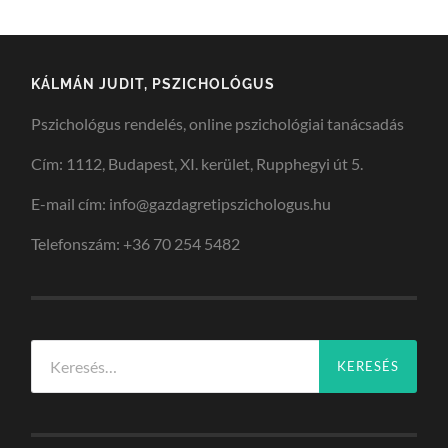
KÁLMÁN JUDIT, PSZICHOLÓGUS
Pszichológus rendelés, online pszichológiai tanácsadás
Cím: 1112, Budapest, XI. kerület, Rupphegyi út 5.
E-mail cím: info@gazdagretipszichologus.hu
Telefonszám: +36 70 254 5482
Keresés: