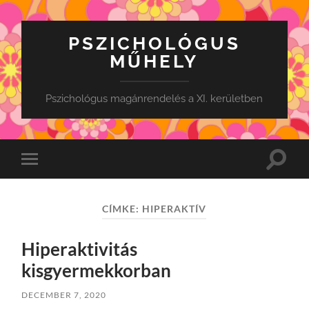
PSZICHOLÓGUS
MŰHELY
Pszichológus magánrendelés a XI. kerületben
Toggle
Toggle
search
mobile
field
menu
CÍMKE:
HIPERAKTÍV
Hiperaktivitás
kisgyermekkorban
DECEMBER 7, 2020