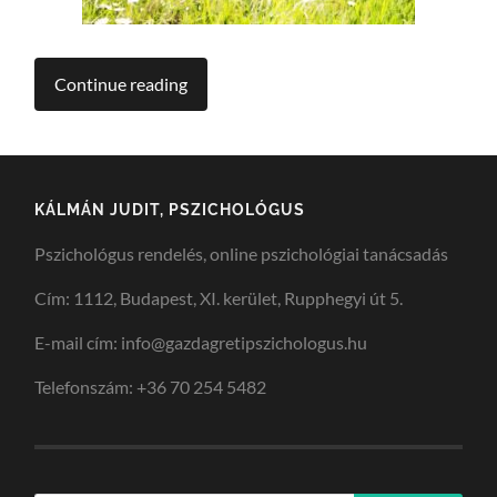
Continue reading
KÁLMÁN JUDIT, PSZICHOLÓGUS
Pszichológus rendelés, online pszichológiai tanácsadás
Cím: 1112, Budapest, XI. kerület, Rupphegyi út 5.
E-mail cím: info@gazdagretipszichologus.hu
Telefonszám: +36 70 254 5482