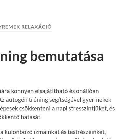
YREMEK RELAXÁCIÓ
éning bemutatása
mára könnyen elsajátítható és önállóan
 Az autogén tréning segítségével gyermekek
pesek csökkenteni a napi stresszintjüket, és
ökkentő hatását.
k a különböző izmainkat és testrészeinket,