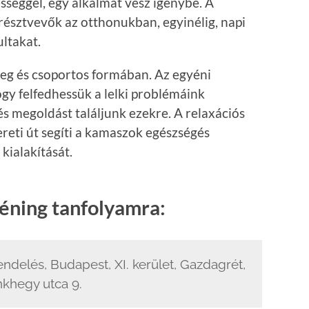
sséggel, egy alkalmat vesz igénybe. A
 résztvevők az otthonukban, egyinélig, napi
ltakat.
eg és csoportos formában. Az egyéni
ogy felfedhessük a lelki problémáink
 megoldást találjunk ezekre. A relaxációs
ereti út segíti a kamaszok egészségés
kialakítását.
éning tanfolyamra:
elés, Budapest, XI. kerület, Gazdagrét,
nkhegy utca 9.