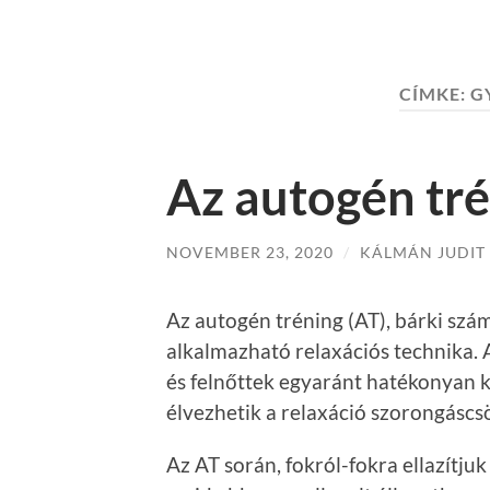
CÍMKE:
G
Az autogén tr
NOVEMBER 23, 2020
/
KÁLMÁN JUDIT
Az autogén tréning (AT), bárki szá
alkalmazható relaxációs technika.
és felnőttek egyaránt hatékonyan ké
élvezhetik a relaxáció szorongáscs
Az AT során, fokról-fokra ellazítju