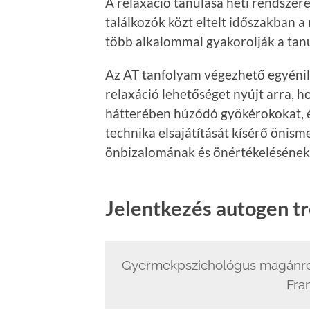
A relaxáció tanulása heti rendszere
találkozók közt eltelt időszakban a
több alkalommal gyakorolják a tanu
Az AT tanfolyam végezhető egyénil
relaxáció lehetőséget nyújt arra, h
hátterében húzódó gyökérokokat, és
technika elsajátítását kísérő önism
önbizalomának és önértékelésének 
Jelentkezés autogen tr
Gyermekpszichológus magánrend
Fra