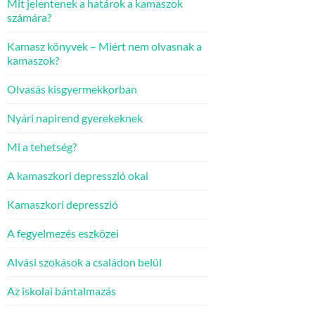
Mit jelentenek a határok a kamaszok
számára?
Kamasz könyvek – Miért nem olvasnak a
kamaszok?
Olvasás kisgyermekkorban
Nyári napirend gyerekeknek
Mi a tehetség?
A kamaszkori depresszió okai
Kamaszkori depresszió
A fegyelmezés eszközei
Alvási szokások a családon belül
Az iskolai bántalmazás