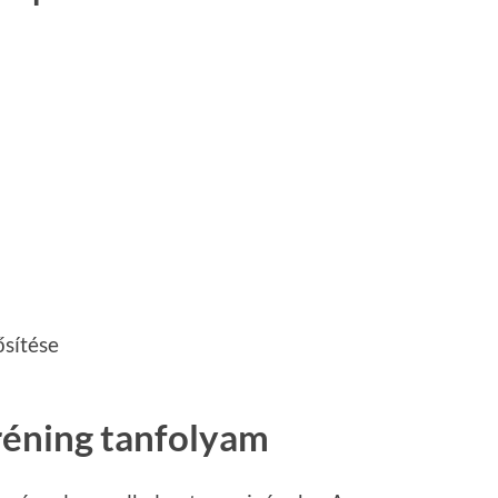
ősítése
réning tanfolyam