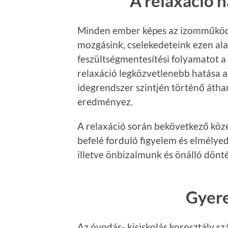
A relaxáció
Minden ember képes az izomműködés
mozgásink, cselekedeteink ezen ala
feszültségmentesítési folyamatot a 
relaxáció legközvetlenebb hatása 
idegrendszer szintjén történő átha
eredményez.
A relaxáció során bekövetkező közé
befelé forduló figyelem és elmélyed
illetve önbizalmunk és önálló dön
Gyere
Az óvodás- kisiskolás korosztály s