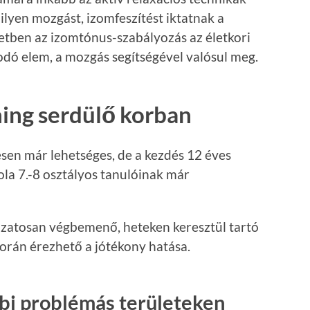
ilyen mozgást, izomfeszítést iktatnak a
etben az izomtónus-szabályozás az életkori
dó elem, a mozgás segítségével valósul meg.
ing serdülő korban
sen már lehetséges, de a kezdés 12 éves
skola 7.-8 osztályos tanulóinak már
ozatosan végbemenő, heteken keresztül tartó
során érezhető a jótékony hatása.
bi problémás területeken