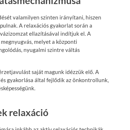
 hatásmechanizmusa
ét valamilyen szinten irányítani, hiszen
pulnak. A relaxációs gyakorlat során a
vázizomzat ellazításával indítjuk el. A
a megnyugvás, melyet a központi
ngolódás, nyugalmi szintre váltás
rzetjavulást saját magunk idézzük elő. A
és gyakorlása által fejlődik az önkontrollunk,
tésképességünk.
k relaxáció
zámára inkább az aktív relaxációs technikák