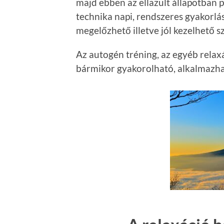
majd ebben az ellazult állapotban 
technika napi, rendszeres gyakorlás
megelőzhető illetve jól kezelhető s
Az autogén tréning, az egyéb relax
bármikor gyakorolható, alkalmazh