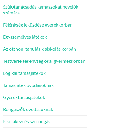
Szülőtanácsadás kamaszokat nevelők
számára
Félénkség leküzdése gyerekkorban
Egyszemélyes játékok
Az otthoni tanulás kisiskolás korbán
Testvérféltékenység okai gyermekkorban
Logikai társasjátékok
Társasjáték óvodásoknak
Gyerektársasjátékok
Böngészők óvodásoknak
Iskolakezdés szorongás