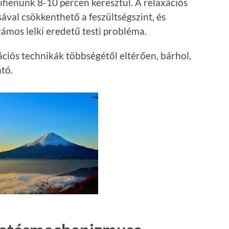
pihenünk 8-10 percen keresztül. A relaxációs
ával csökkenthető a feszültségszint, és
zámos lelki eredetű testi probléma.
ációs technikák többségétől eltérően, bárhol,
ató.