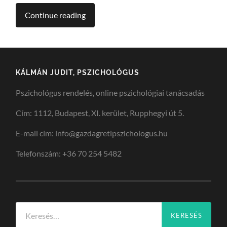
Continue reading
KÁLMÁN JUDIT, PSZICHOLÓGUS
Pszichológus rendelés, online pszichológiai tanácsadás
Cím: 1112, Budapest, XI. kerület, Rupphegyi út 5.
E-mail cím: info@gazdagretipszichologus.hu
Telefonszám: +36 70 254 5482
Keresés: