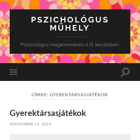
PSZICHOLÓGUS
MŰHELY
Pszichológus magánrendelés a XI. kerületben
Toggle
Toggle
search
mobile
field
menu
CÍMKE:
GYEREKTÁRSASJÁTÉKOK
Gyerektársasjátékok
NOVEMBER 11, 2021