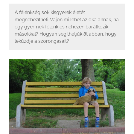
A félénkség sok kisgyerek életét
megnehezítheti. Vajon mi lehet az oka annak, ha
egy gyermek félénk és nehezen barátkozik
másokkal? Hogyan segíthetjük őt abban, hogy
leküzdje a szorongásait?