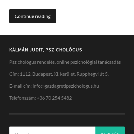
Continue reading
KÁLMÁN JUDIT, PSZICHOLÓGUS
Pszichológus rendelés, online pszichológiai tanácsadás
Cím: 1112, Budapest, XI. kerület, Rupphegyi út 5.
E-mail cím: info@gazdagretipszichologus.hu
Telefonszám: +36 70 254 5482
Keresés: