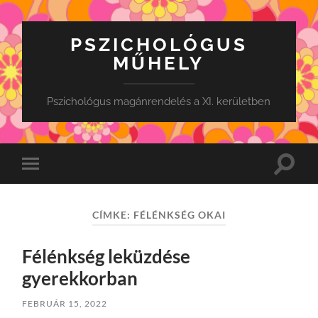
PSZICHOLÓGUS
MŰHELY
Pszichológus magánrendelés a XI. kerületben
Toggle
Toggle
search
mobile
field
menu
CÍMKE:
FÉLÉNKSÉG OKAI
Félénkség leküzdése
gyerekkorban
FEBRUÁR 15, 2022