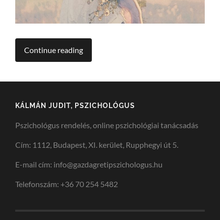
Continue reading
KÁLMÁN JUDIT, PSZICHOLÓGUS
Pszichológus rendelés, online pszichológiai tanácsadás
Cím: 1112, Budapest, XI. kerület, Rupphegyi út 5.
E-mail cím: info@gazdagretipszichologus.hu
Telefonszám: +36 70 254 5482