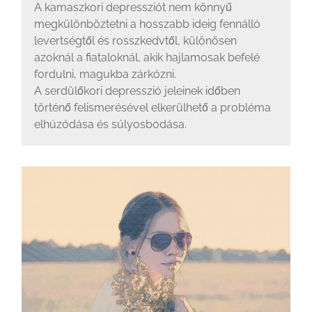
A kamaszkori depressziót nem könnyű
megkülönböztetni a hosszabb ideig fennálló
levertségtől és rosszkedvtől, különösen
azoknál a fiataloknál, akik hajlamosak befelé
fordulni, magukba zárkózni.
A serdülőkori depresszió jeleinek időben
történő felismerésével elkerülhető a probléma
elhúzódása és súlyosbodása.