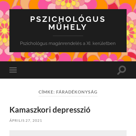
PSZICHOLÓGUS
MŰHELY
Pszichológus magánrendelés a XI. kerületben
Toggle
Toggle
search
mobile
field
menu
CÍMKE:
FÁRADÉKONYSÁG
Kamaszkori depresszió
ÁPRILIS 27, 2021