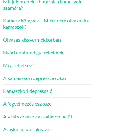
Mit jelentenek a határok a kamaszok
számára?
Kamasz könyvek – Miért nem olvasnak a
kamaszok?
Olvasás kisgyermekkorban
Nyári napirend gyerekeknek
Mi a tehetség?
A kamaszkori depresszió okai
Kamaszkori depresszió
A fegyelmezés eszközei
Alvási szokások a családon belül
Az iskolai bántalmazás