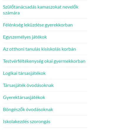
Szülőtanácsadás kamaszokat nevelők
számára
Félénkség leküzdése gyerekkorban
Egyszemélyes játékok
Az otthoni tanulás kisiskolás korbán
Testvérféltékenység okai gyermekkorban
Logikai társasjátékok
Társasjáték óvodásoknak
Gyerektársasjátékok
Böngészők óvodásoknak
Iskolakezdés szorongás