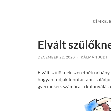
CÍMKE:
Elvált szülőkn
DECEMBER 22, 2020
/
KÁLMÁN JUDIT
Elvált szülőknek szeretnék néhány 
hogyan tudják fenntartani családju
gyermekeik számára, a különválásuk