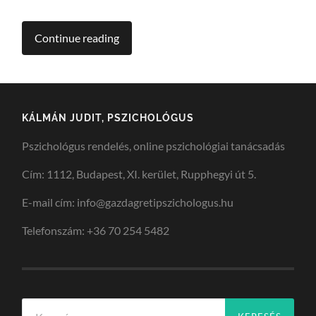
Continue reading
KÁLMÁN JUDIT, PSZICHOLÓGUS
Pszichológus rendelés, online pszichológiai tanácsadás
Cím: 1112, Budapest, XI. kerület, Rupphegyi út 5.
E-mail cím: info@gazdagretipszichologus.hu
Telefonszám: +36 70 254 5482
Keresés: