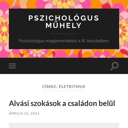
PSZICHOLÓGUS
MŰHELY
Pszichológus magánrendelés a XI. kerületben
Toggle
Toggle
search
mobile
field
menu
CÍMKE:
ÉLETRITMUS
Alvási szokások a családon belül
ÁPRILIS 12, 2021